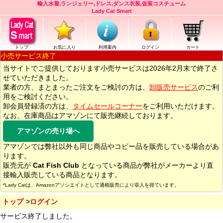
輸入水着,ランジェリー,ドレス,ダンス衣装,仮装コスチューム
Lady Cat Smart
トップ
お気に入り
利用案内
ログイン
カート
小売サービス終了
当サイトでご提供しております小売サービスは2026年2月末で終了さ
せていただきました。
業者の方、まとまったご注文をご検討の方は、
卸販売サービス
のご利
用をご検討ください。
卸会員登録済の方は、
タイムセールコーナー
をご利用いただけます。
なお、在庫商品はアマゾンにて販売継続しております。
アマゾンの売り場へ
アマゾンでは弊社以外も同じ商品やコピー品を販売している場合があ
ります。
販売元が
Cat Fish Club
となっている商品が弊社がメーカーより直
接輸入販売している商品となります。
*Lady Catは、Amazonアソシエイトとして適格販売により収入を得ています。
トップ
ログイン
サービス終了しました。