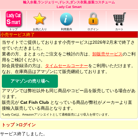
輸入水着,ランジェリー,ドレス,ダンス衣装,仮装コスチューム
Lady Cat Smart
トップ
お気に入り
利用案内
ログイン
カート
小売サービス終了
当サイトでご提供しております小売サービスは2026年2月末で終了さ
せていただきました。
業者の方、まとまったご注文をご検討の方は、
卸販売サービス
のご利
用をご検討ください。
卸会員登録済の方は、
タイムセールコーナー
をご利用いただけます。
なお、在庫商品はアマゾンにて販売継続しております。
アマゾンの売り場へ
アマゾンでは弊社以外も同じ商品やコピー品を販売している場合があ
ります。
販売元が
Cat Fish Club
となっている商品が弊社がメーカーより直
接輸入販売している商品となります。
*Lady Catは、Amazonアソシエイトとして適格販売により収入を得ています。
トップ
ログイン
サービス終了しました。