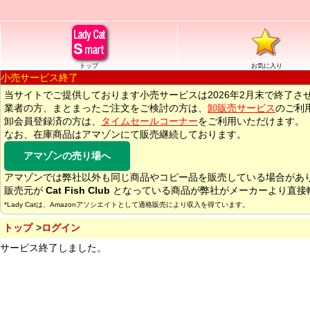
トップ
お気に入り
小売サービス終了
当サイトでご提供しております小売サービスは2026年2月末で終了さ
業者の方、まとまったご注文をご検討の方は、
卸販売サービス
のご利
卸会員登録済の方は、
タイムセールコーナー
をご利用いただけます。
なお、在庫商品はアマゾンにて販売継続しております。
アマゾンの売り場へ
アマゾンでは弊社以外も同じ商品やコピー品を販売している場合があ
販売元が
Cat Fish Club
となっている商品が弊社がメーカーより直接
*Lady Catは、Amazonアソシエイトとして適格販売により収入を得ています。
トップ
ログイン
サービス終了しました。