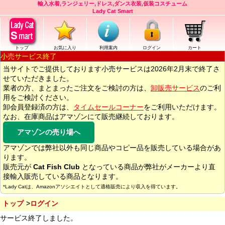
輸入水着,ランジェリー,ドレス,ダンス衣装,仮装コスチューム
Lady Cat Smart
トップ
お気に入り
利用案内
ログイン
カート
小売サービス終了
当サイトでご提供しております小売サービスは2026年2月末で終了さ
せていただきました。
業者の方、まとまったご注文をご検討の方は、
卸販売サービス
のご利
用をご検討ください。
卸会員登録済の方は、
タイムセールコーナー
をご利用いただけます。
なお、在庫商品はアマゾンにて販売継続しております。
アマゾンの売り場へ
アマゾンでは弊社以外も同じ商品やコピー品を販売している場合があ
ります。
販売元が
Cat Fish Club
となっている商品が弊社がメーカーより直
接輸入販売している商品となります。
*Lady Catは、Amazonアソシエイトとして適格販売により収入を得ています。
トップ
ログイン
サービス終了しました。