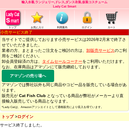
輸入水着,ランジェリー,ドレス,ダンス衣装,仮装コスチューム
Lady Cat Smart
トップ
お気に入り
利用案内
ログイン
カート
小売サービス終了
当サイトでご提供しております小売サービスは2026年2月末で終了さ
せていただきました。
業者の方、まとまったご注文をご検討の方は、
卸販売サービス
のご利
用をご検討ください。
卸会員登録済の方は、
タイムセールコーナー
をご利用いただけます。
なお、在庫商品はアマゾンにて販売継続しております。
アマゾンの売り場へ
アマゾンでは弊社以外も同じ商品やコピー品を販売している場合があ
ります。
販売元が
Cat Fish Club
となっている商品が弊社がメーカーより直
接輸入販売している商品となります。
*Lady Catは、Amazonアソシエイトとして適格販売により収入を得ています。
トップ
ログイン
サービス終了しました。