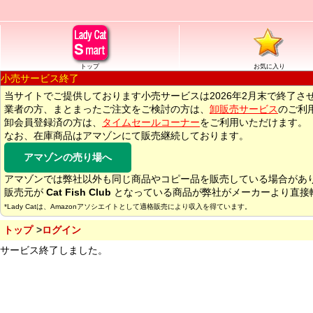
トップ
お気に入り
小売サービス終了
当サイトでご提供しております小売サービスは2026年2月末で終了さ
業者の方、まとまったご注文をご検討の方は、
卸販売サービス
のご利
卸会員登録済の方は、
タイムセールコーナー
をご利用いただけます。
なお、在庫商品はアマゾンにて販売継続しております。
アマゾンの売り場へ
アマゾンでは弊社以外も同じ商品やコピー品を販売している場合があ
販売元が
Cat Fish Club
となっている商品が弊社がメーカーより直接
*Lady Catは、Amazonアソシエイトとして適格販売により収入を得ています。
トップ
ログイン
サービス終了しました。