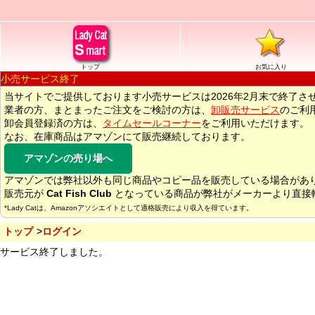
トップ
お気に入り
小売サービス終了
当サイトでご提供しております小売サービスは2026年2月末で終了さ
業者の方、まとまったご注文をご検討の方は、
卸販売サービス
のご利
卸会員登録済の方は、
タイムセールコーナー
をご利用いただけます。
なお、在庫商品はアマゾンにて販売継続しております。
アマゾンの売り場へ
アマゾンでは弊社以外も同じ商品やコピー品を販売している場合があ
販売元が
Cat Fish Club
となっている商品が弊社がメーカーより直接
*Lady Catは、Amazonアソシエイトとして適格販売により収入を得ています。
トップ
ログイン
サービス終了しました。