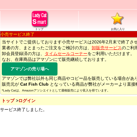
トップ
お気に入り
小売サービス終了
当サイトでご提供しております小売サービスは2026年2月末で終了さ
業者の方、まとまったご注文をご検討の方は、
卸販売サービス
のご利
卸会員登録済の方は、
タイムセールコーナー
をご利用いただけます。
なお、在庫商品はアマゾンにて販売継続しております。
アマゾンの売り場へ
アマゾンでは弊社以外も同じ商品やコピー品を販売している場合があ
販売元が
Cat Fish Club
となっている商品が弊社がメーカーより直接
*Lady Catは、Amazonアソシエイトとして適格販売により収入を得ています。
トップ
ログイン
サービス終了しました。