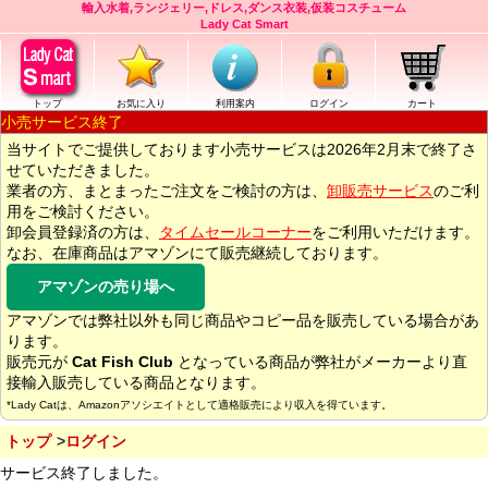
輸入水着,ランジェリー,ドレス,ダンス衣装,仮装コスチューム
Lady Cat Smart
トップ
お気に入り
利用案内
ログイン
カート
小売サービス終了
当サイトでご提供しております小売サービスは2026年2月末で終了さ
せていただきました。
業者の方、まとまったご注文をご検討の方は、
卸販売サービス
のご利
用をご検討ください。
卸会員登録済の方は、
タイムセールコーナー
をご利用いただけます。
なお、在庫商品はアマゾンにて販売継続しております。
アマゾンの売り場へ
アマゾンでは弊社以外も同じ商品やコピー品を販売している場合があ
ります。
販売元が
Cat Fish Club
となっている商品が弊社がメーカーより直
接輸入販売している商品となります。
*Lady Catは、Amazonアソシエイトとして適格販売により収入を得ています。
トップ
ログイン
サービス終了しました。