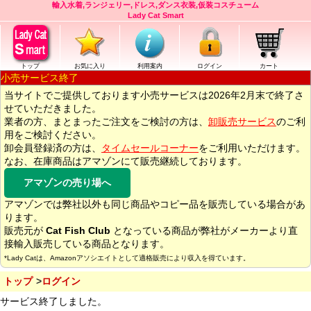
輸入水着,ランジェリー,ドレス,ダンス衣装,仮装コスチューム
Lady Cat Smart
トップ
お気に入り
利用案内
ログイン
カート
小売サービス終了
当サイトでご提供しております小売サービスは2026年2月末で終了さ
せていただきました。
業者の方、まとまったご注文をご検討の方は、
卸販売サービス
のご利
用をご検討ください。
卸会員登録済の方は、
タイムセールコーナー
をご利用いただけます。
なお、在庫商品はアマゾンにて販売継続しております。
アマゾンの売り場へ
アマゾンでは弊社以外も同じ商品やコピー品を販売している場合があ
ります。
販売元が
Cat Fish Club
となっている商品が弊社がメーカーより直
接輸入販売している商品となります。
*Lady Catは、Amazonアソシエイトとして適格販売により収入を得ています。
トップ
ログイン
サービス終了しました。