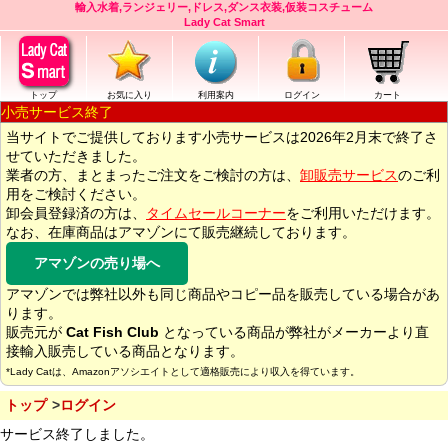
輸入水着,ランジェリー,ドレス,ダンス衣装,仮装コスチューム
Lady Cat Smart
トップ
お気に入り
利用案内
ログイン
カート
小売サービス終了
当サイトでご提供しております小売サービスは2026年2月末で終了さ
せていただきました。
業者の方、まとまったご注文をご検討の方は、
卸販売サービス
のご利
用をご検討ください。
卸会員登録済の方は、
タイムセールコーナー
をご利用いただけます。
なお、在庫商品はアマゾンにて販売継続しております。
アマゾンの売り場へ
アマゾンでは弊社以外も同じ商品やコピー品を販売している場合があ
ります。
販売元が
Cat Fish Club
となっている商品が弊社がメーカーより直
接輸入販売している商品となります。
*Lady Catは、Amazonアソシエイトとして適格販売により収入を得ています。
トップ
ログイン
サービス終了しました。