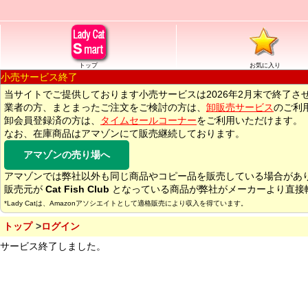
トップ
お気に入り
小売サービス終了
当サイトでご提供しております小売サービスは2026年2月末で終了さ
業者の方、まとまったご注文をご検討の方は、
卸販売サービス
のご利
卸会員登録済の方は、
タイムセールコーナー
をご利用いただけます。
なお、在庫商品はアマゾンにて販売継続しております。
アマゾンの売り場へ
アマゾンでは弊社以外も同じ商品やコピー品を販売している場合があ
販売元が
Cat Fish Club
となっている商品が弊社がメーカーより直接
*Lady Catは、Amazonアソシエイトとして適格販売により収入を得ています。
トップ
ログイン
サービス終了しました。