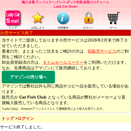
輸入水着,ランジェリー,ドレス,ダンス衣装,仮装コスチューム
Lady Cat Smart
トップ
お気に入り
利用案内
ログイン
カート
小売サービス終了
当サイトでご提供しております小売サービスは2026年2月末で終了さ
せていただきました。
業者の方、まとまったご注文をご検討の方は、
卸販売サービス
のご利
用をご検討ください。
卸会員登録済の方は、
タイムセールコーナー
をご利用いただけます。
なお、在庫商品はアマゾンにて販売継続しております。
アマゾンの売り場へ
アマゾンでは弊社以外も同じ商品やコピー品を販売している場合があ
ります。
販売元が
Cat Fish Club
となっている商品が弊社がメーカーより直
接輸入販売している商品となります。
*Lady Catは、Amazonアソシエイトとして適格販売により収入を得ています。
トップ
ログイン
サービス終了しました。