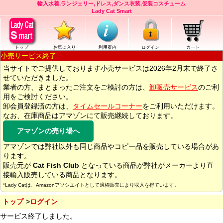
輸入水着,ランジェリー,ドレス,ダンス衣装,仮装コスチューム
Lady Cat Smart
トップ
お気に入り
利用案内
ログイン
カート
小売サービス終了
当サイトでご提供しております小売サービスは2026年2月末で終了さ
せていただきました。
業者の方、まとまったご注文をご検討の方は、
卸販売サービス
のご利
用をご検討ください。
卸会員登録済の方は、
タイムセールコーナー
をご利用いただけます。
なお、在庫商品はアマゾンにて販売継続しております。
アマゾンの売り場へ
アマゾンでは弊社以外も同じ商品やコピー品を販売している場合があ
ります。
販売元が
Cat Fish Club
となっている商品が弊社がメーカーより直
接輸入販売している商品となります。
*Lady Catは、Amazonアソシエイトとして適格販売により収入を得ています。
トップ
ログイン
サービス終了しました。