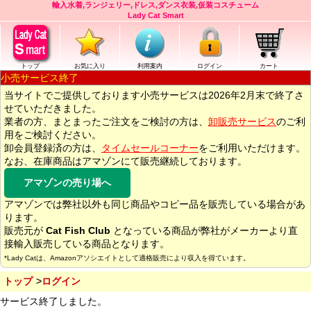
輸入水着,ランジェリー,ドレス,ダンス衣装,仮装コスチューム
Lady Cat Smart
トップ
お気に入り
利用案内
ログイン
カート
小売サービス終了
当サイトでご提供しております小売サービスは2026年2月末で終了さ
せていただきました。
業者の方、まとまったご注文をご検討の方は、
卸販売サービス
のご利
用をご検討ください。
卸会員登録済の方は、
タイムセールコーナー
をご利用いただけます。
なお、在庫商品はアマゾンにて販売継続しております。
アマゾンの売り場へ
アマゾンでは弊社以外も同じ商品やコピー品を販売している場合があ
ります。
販売元が
Cat Fish Club
となっている商品が弊社がメーカーより直
接輸入販売している商品となります。
*Lady Catは、Amazonアソシエイトとして適格販売により収入を得ています。
トップ
ログイン
サービス終了しました。