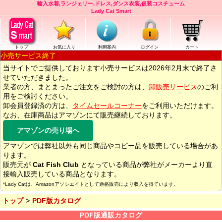
輸入水着,ランジェリー,ドレス,ダンス衣装,仮装コスチューム
Lady Cat Smart
トップ
お気に入り
利用案内
ログイン
カート
小売サービス終了
当サイトでご提供しております小売サービスは2026年2月末で終了さ
せていただきました。
業者の方、まとまったご注文をご検討の方は、
卸販売サービス
のご利
用をご検討ください。
卸会員登録済の方は、
タイムセールコーナー
をご利用いただけます。
なお、在庫商品はアマゾンにて販売継続しております。
アマゾンの売り場へ
アマゾンでは弊社以外も同じ商品やコピー品を販売している場合があ
ります。
販売元が
Cat Fish Club
となっている商品が弊社がメーカーより直
接輸入販売している商品となります。
*Lady Catは、Amazonアソシエイトとして適格販売により収入を得ています。
トップ
PDF版カタログ
PDF版通販カタログ