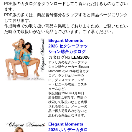
PDF版のカタログをダウンロードしてご覧いただけるものもござい
ます。
PDF版の多くは、商品番号部分をタップすると商品ページにリンク
しております。
作成時点での取り扱い商品を掲載しておりますため、ご覧いただい
た時点で取扱いがない商品もございます。ご了承ください。
Elegant Moments
2026 セクシーファッ
ション総合カタログ
カタログNo
LEM2026
アメリカのセクシーファッ
ション総合メーカー Elegant
Moments の2026年総合カタ
ログ。ランジェリー中心
に、ダンスウェア、レザ
ー・ビニール衣装、コスチ
ュームなど。
取扱開始:2026年1月16日
取扱期間:1年程度。売場で
検索して取扱いなしと表示
される場合は、メーカー欠
品で再入荷見込みがないと
思われる商品となります。
Elegant Moments
2025 ホリデーカタロ