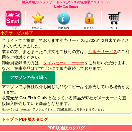
輸入水着,ランジェリー,ドレス,ダンス衣装,仮装コスチューム
Lady Cat Smart
トップ
お気に入り
利用案内
ログイン
カート
小売サービス終了
当サイトでご提供しております小売サービスは2026年2月末で終了さ
せていただきました。
業者の方、まとまったご注文をご検討の方は、
卸販売サービス
のご利
用をご検討ください。
卸会員登録済の方は、
タイムセールコーナー
をご利用いただけます。
なお、在庫商品はアマゾンにて販売継続しております。
アマゾンの売り場へ
アマゾンでは弊社以外も同じ商品やコピー品を販売している場合があ
ります。
販売元が
Cat Fish Club
となっている商品が弊社がメーカーより直
接輸入販売している商品となります。
*Lady Catは、Amazonアソシエイトとして適格販売により収入を得ています。
トップ
PDF版カタログ
PDF版通販カタログ