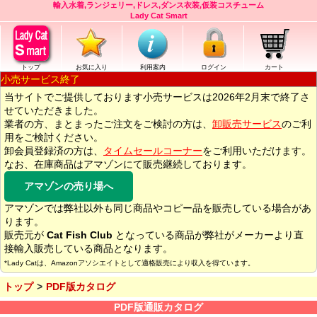
輸入水着,ランジェリー,ドレス,ダンス衣装,仮装コスチューム
Lady Cat Smart
トップ
お気に入り
利用案内
ログイン
カート
小売サービス終了
当サイトでご提供しております小売サービスは2026年2月末で終了さ
せていただきました。
業者の方、まとまったご注文をご検討の方は、
卸販売サービス
のご利
用をご検討ください。
卸会員登録済の方は、
タイムセールコーナー
をご利用いただけます。
なお、在庫商品はアマゾンにて販売継続しております。
アマゾンの売り場へ
アマゾンでは弊社以外も同じ商品やコピー品を販売している場合があ
ります。
販売元が
Cat Fish Club
となっている商品が弊社がメーカーより直
接輸入販売している商品となります。
*Lady Catは、Amazonアソシエイトとして適格販売により収入を得ています。
トップ
PDF版カタログ
PDF版通販カタログ