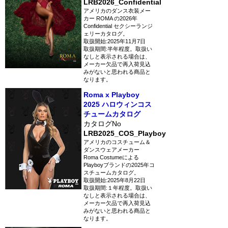
LRB2026_Confidential
アメリカのダンス衣装メー
カー ROMA の2026年
Confidential セクシーランジ
ェリーカタログ。
取扱開始:2025年11月7日
取扱期間:半年程度。取扱い
なしと表示される場合は、
メーカー欠品で再入荷見込
みがないと思われる商品と
なります。
Roma x Playboy
2025 ハロウィンコス
チュームカタログ
カタログNo
LRB2025_COS_Playboy
アメリカのコスチューム＆
ダンスウェアメーカー
Roma Costumeによる
Playboyブランドの2025年コ
スチュームカタログ。
取扱開始:2025年8月22日
取扱期間:１年程度。取扱い
なしと表示される場合は、
メーカー欠品で再入荷見込
みがないと思われる商品と
なります。