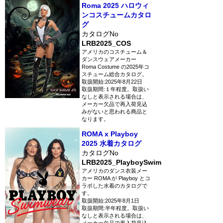
Roma 2025 ハロウィ
ンコスチュームカタロ
グ
カタログNo
LRB2025_COS
アメリカのコスチューム＆
ダンスウェアメーカー
Roma Costume の2025年コ
スチューム総合カタログ。
取扱開始:2025年8月22日
取扱期間:１年程度。取扱い
なしと表示される場合は、
メーカー欠品で再入荷見込
みがないと思われる商品と
なります。
ROMA x Playboy
2025 水着カタログ
カタログNo
LRB2025_PlayboySwim
アメリカのダンス衣装メー
カー ROMA が Playboy とコ
ラボした水着のカタログで
す。
取扱開始:2025年8月1日
取扱期間:半年程度。取扱い
なしと表示される場合は、