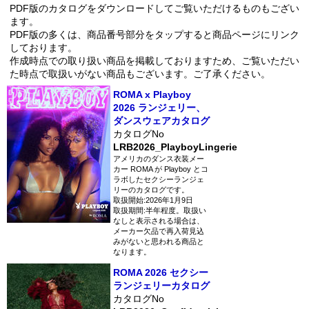
PDF版のカタログをダウンロードしてご覧いただけるものもござい
ます。
PDF版の多くは、商品番号部分をタップすると商品ページにリンク
しております。
作成時点での取り扱い商品を掲載しておりますため、ご覧いただい
た時点で取扱いがない商品もございます。ご了承ください。
ROMA x Playboy
2026 ランジェリー、
ダンスウェアカタログ
カタログNo
LRB2026_PlayboyLingerie
アメリカのダンス衣装メー
カー ROMA が Playboy とコ
ラボしたセクシーランジェ
リーのカタログです。
取扱開始:2026年1月9日
取扱期間:半年程度。取扱い
なしと表示される場合は、
メーカー欠品で再入荷見込
みがないと思われる商品と
なります。
ROMA 2026 セクシー
ランジェリーカタログ
カタログNo