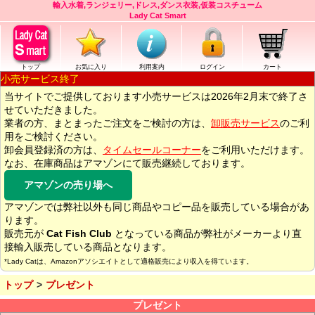
輸入水着,ランジェリー,ドレス,ダンス衣装,仮装コスチューム
Lady Cat Smart
トップ
お気に入り
利用案内
ログイン
カート
小売サービス終了
当サイトでご提供しております小売サービスは2026年2月末で終了さ
せていただきました。
業者の方、まとまったご注文をご検討の方は、
卸販売サービス
のご利
用をご検討ください。
卸会員登録済の方は、
タイムセールコーナー
をご利用いただけます。
なお、在庫商品はアマゾンにて販売継続しております。
アマゾンの売り場へ
アマゾンでは弊社以外も同じ商品やコピー品を販売している場合があ
ります。
販売元が
Cat Fish Club
となっている商品が弊社がメーカーより直
接輸入販売している商品となります。
*Lady Catは、Amazonアソシエイトとして適格販売により収入を得ています。
トップ
プレゼント
プレゼント