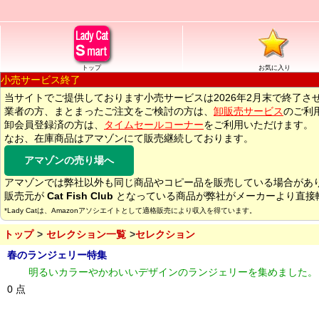
トップ
お気に入り
小売サービス終了
当サイトでご提供しております小売サービスは2026年2月末で終了さ
業者の方、まとまったご注文をご検討の方は、
卸販売サービス
のご利
卸会員登録済の方は、
タイムセールコーナー
をご利用いただけます。
なお、在庫商品はアマゾンにて販売継続しております。
アマゾンの売り場へ
アマゾンでは弊社以外も同じ商品やコピー品を販売している場合があ
販売元が
Cat Fish Club
となっている商品が弊社がメーカーより直接
*Lady Catは、Amazonアソシエイトとして適格販売により収入を得ています。
トップ
セレクション一覧
セレクション
春のランジェリー特集
明るいカラーやかわいいデザインのランジェリーを集めました。
0 点