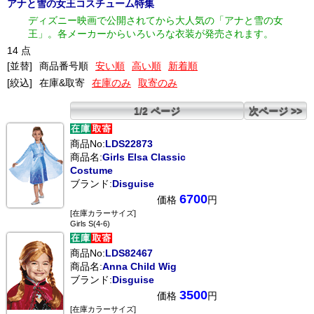
アナと雪の女王コスチューム特集
ディズニー映画で公開されてから大人気の「アナと雪の女
王」。各メーカーからいろいろな衣装が発売されます。
14 点
[並替]
商品番号順
安い順
高い順
新着順
[絞込]
在庫&取寄
在庫のみ
取寄のみ
1/2 ページ
次ページ >>
商品No:
LDS22873
商品名:
Girls Elsa Classic
Costume
ブランド:
Disguise
6700
価格
円
[在庫カラーサイズ]
Girls S(4-6)
商品No:
LDS82467
商品名:
Anna Child Wig
ブランド:
Disguise
3500
価格
円
[在庫カラーサイズ]