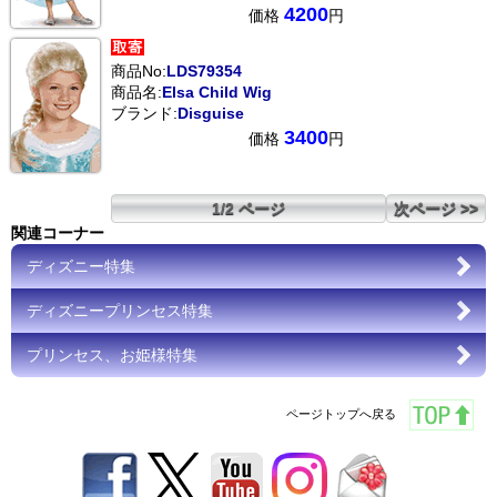
4200
価格
円
商品No:
LDS79354
商品名:
Elsa Child Wig
ブランド:
Disguise
3400
価格
円
1/2 ページ
次ページ >>
関連コーナー
ディズニー特集
ディズニープリンセス特集
プリンセス、お姫様特集
ページトップへ戻る