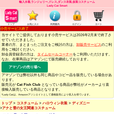
輸入水着,ランジェリー,ドレス,ダンス衣装,仮装コスチューム
Lady Cat Smart
トップ
お気に入り
利用案内
ログイン
カート
小売サービス終了
当サイトでご提供しております小売サービスは2026年2月末で終了さ
せていただきました。
業者の方、まとまったご注文をご検討の方は、
卸販売サービス
のご利
用をご検討ください。
卸会員登録済の方は、
タイムセールコーナー
をご利用いただけます。
なお、在庫商品はアマゾンにて販売継続しております。
アマゾンの売り場へ
アマゾンでは弊社以外も同じ商品やコピー品を販売している場合があ
ります。
販売元が
Cat Fish Club
となっている商品が弊社がメーカーより直
接輸入販売している商品となります。
*Lady Catは、Amazonアソシエイトとして適格販売により収入を得ています。
トップ
コスチューム
ハロウィン衣装
ディズニー
アナと雪の女王関連コスチューム