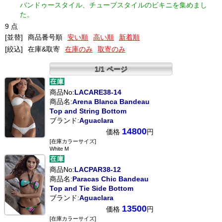
バンドゥースタイル、チューブスタイルのビキニを集めまし
た。
9 点
[並替]
商品番号順
安い順
高い順
新着順
[絞込]
在庫&取寄
在庫のみ
取寄のみ
1/1 ページ
商品No:
LACARE38-14
商品名:
Arena Blanca Bandeau
Top and String Bottom
ブランド:
Aguaclara
14800
価格
円
[在庫カラーサイズ]
White M
商品No:
LACPAR38-12
商品名:
Paracas Chic Bandeau
Top and Tie Side Bottom
ブランド:
Aguaclara
13500
価格
円
[在庫カラーサイズ]