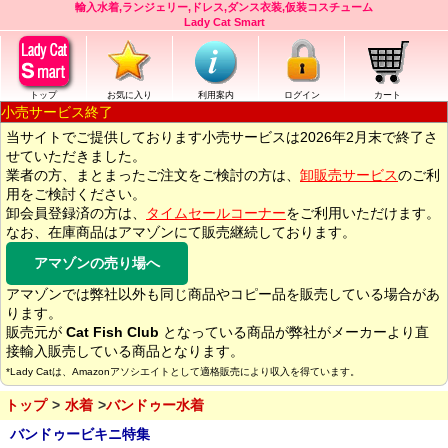
輸入水着,ランジェリー,ドレス,ダンス衣装,仮装コスチューム
Lady Cat Smart
トップ
お気に入り
利用案内
ログイン
カート
小売サービス終了
当サイトでご提供しております小売サービスは2026年2月末で終了さ
せていただきました。
業者の方、まとまったご注文をご検討の方は、
卸販売サービス
のご利
用をご検討ください。
卸会員登録済の方は、
タイムセールコーナー
をご利用いただけます。
なお、在庫商品はアマゾンにて販売継続しております。
アマゾンの売り場へ
アマゾンでは弊社以外も同じ商品やコピー品を販売している場合があ
ります。
販売元が
Cat Fish Club
となっている商品が弊社がメーカーより直
接輸入販売している商品となります。
*Lady Catは、Amazonアソシエイトとして適格販売により収入を得ています。
トップ
水着
バンドゥー水着
バンドゥービキニ特集