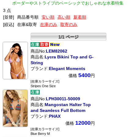
ボーダーやストライプのベーシックでおしゃれな水着特集
3 点
[並替]
商品番号順
安い順
高い順
新着順
[絞込]
在庫&取寄
在庫のみ
取寄のみ
1/1 ページ
商品No:
LEM82062
商品名:
Lycra Bikini Top and G-
String
ブランド:
Elegant Moments
5400
価格
円
[在庫カラーサイズ]
Stripes One Size
商品No:
LPH30011-50009
商品名:
Mangostan Halter Top
and Seamless Full Bottom
ブランド:
PHAX
12000
価格
円
[在庫カラーサイズ]
Blue Berry M