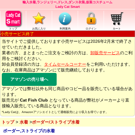
輸入水着,ランジェリー,ドレス,ダンス衣装,仮装コスチューム
Lady Cat Smart
トップ
お気に入り
利用案内
ログイン
カート
小売サービス終了
当サイトでご提供しております小売サービスは2026年2月末で終了さ
せていただきました。
業者の方、まとまったご注文をご検討の方は、
卸販売サービス
のご利
用をご検討ください。
卸会員登録済の方は、
タイムセールコーナー
をご利用いただけます。
なお、在庫商品はアマゾンにて販売継続しております。
アマゾンの売り場へ
アマゾンでは弊社以外も同じ商品やコピー品を販売している場合があ
ります。
販売元が
Cat Fish Club
となっている商品が弊社がメーカーより直
接輸入販売している商品となります。
*Lady Catは、Amazonアソシエイトとして適格販売により収入を得ています。
トップ
水着
ボーダー/ストライプ水着
ボーダー,ストライプの水着