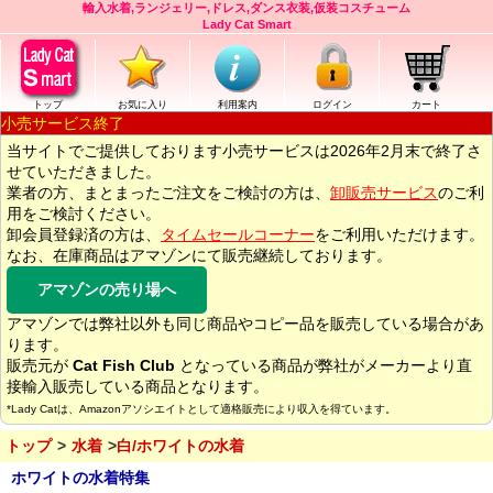
輸入水着,ランジェリー,ドレス,ダンス衣装,仮装コスチューム
Lady Cat Smart
トップ
お気に入り
利用案内
ログイン
カート
小売サービス終了
当サイトでご提供しております小売サービスは2026年2月末で終了さ
せていただきました。
業者の方、まとまったご注文をご検討の方は、
卸販売サービス
のご利
用をご検討ください。
卸会員登録済の方は、
タイムセールコーナー
をご利用いただけます。
なお、在庫商品はアマゾンにて販売継続しております。
アマゾンの売り場へ
アマゾンでは弊社以外も同じ商品やコピー品を販売している場合があ
ります。
販売元が
Cat Fish Club
となっている商品が弊社がメーカーより直
接輸入販売している商品となります。
*Lady Catは、Amazonアソシエイトとして適格販売により収入を得ています。
トップ
水着
白/ホワイトの水着
ホワイトの水着特集