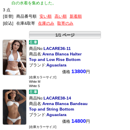
白の水着を集めました。
3 点
[並替]
商品番号順
安い順
高い順
新着順
[絞込]
在庫&取寄
在庫のみ
取寄のみ
1/1 ページ
商品No:
LACARE36-11
商品名:
Arena Blanca Halter
Top and Low Rise Bottom
ブランド:
Aguaclara
13800
価格
円
[在庫カラーサイズ]
White M
White S
商品No:
LACARE38-14
商品名:
Arena Blanca Bandeau
Top and String Bottom
ブランド:
Aguaclara
14800
価格
円
[在庫カラーサイズ]