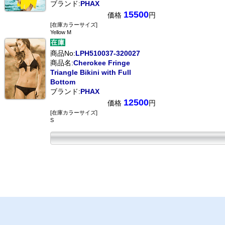
ブランド:
PHAX
15500
価格
円
[在庫カラーサイズ]
Yellow M
商品No:
LPH510037-320027
商品名:
Cherokee Fringe
Triangle Bikini with Full
Bottom
ブランド:
PHAX
12500
価格
円
[在庫カラーサイズ]
S