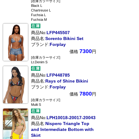
[在庫カラーサイズ]
Black L
Chartreuse L
Fuchsia L
Fuchsia M
商品No:
LFP445507
商品名:
Sorento Bikini Set
ブランド:
Forplay
7300
価格
円
[在庫カラーサイズ]
Lt.Denim S
商品No:
LFP448785
商品名:
Rays of Shine Bikini
ブランド:
Forplay
7800
価格
円
[在庫カラーサイズ]
Multi S
商品No:
LPH10018-20017-20043
商品名:
Nispero Triangle Top
and Intermediate Bottom with
Skirt