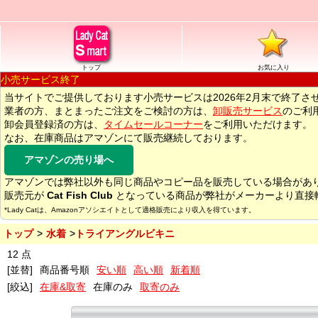
トップ
お気に入り
小売サービス終了
当サイトでご提供しております小売サービスは2026年2月末で終了さ
業者の方、まとまったご注文をご検討の方は、
卸販売サービス
のご利
卸会員登録済の方は、
タイムセールコーナー
をご利用いただけます。
なお、在庫商品はアマゾンにて販売継続しております。
アマゾンの売り場へ
アマゾンでは弊社以外も同じ商品やコピー品を販売している場合があ
販売元が
Cat Fish Club
となっている商品が弊社がメーカーより直接
*Lady Catは、Amazonアソシエイトとして適格販売により収入を得ています。
トップ
水着
トライアングルビキニ
12 点
[並替]
商品番号順
安い順
高い順
新着順
[絞込]
在庫&取寄
在庫のみ
取寄のみ