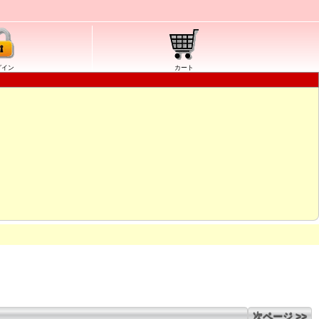
グイン
カート
次ページ >>