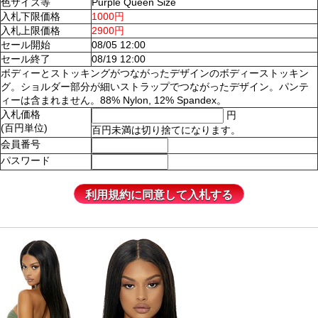
色サイズ等
Purple Queen Size
入札下限価格
1000円
入札上限価格
2900円
セール開始
08/05 12:00
セール終了
08/19 12:00
ボディーとストッキングがつながったデザインのボディーストッキン
グ。ショルダー部分が細いストラップでつながったデザイン。パンテ
ィーは含まれません。88% Nylon, 12% Spandex。
入札価格
円
(百円単位)
百円未満は切り捨てになります。
会員番号
パスワード