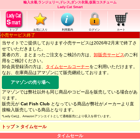
輸入水着,ランジェリー,ドレス,ダンス衣装,仮装コスチューム
Lady Cat Smart
トップ
お気に入り
利用案内
ログイン
カート
小売サービス終了
当サイトでご提供しております小売サービスは2026年2月末で終了さ
せていただきました。
業者の方、まとまったご注文をご検討の方は、
卸販売サービス
のご利
用をご検討ください。
卸会員登録済の方は、
タイムセールコーナー
をご利用いただけます。
なお、在庫商品はアマゾンにて販売継続しております。
アマゾンの売り場へ
アマゾンでは弊社以外も同じ商品やコピー品を販売している場合があ
ります。
販売元が
Cat Fish Club
となっている商品が弊社がメーカーより直
接輸入販売している商品となります。
*Lady Catは、Amazonアソシエイトとして適格販売により収入を得ています。
トップ
タイムセール
タイムセール