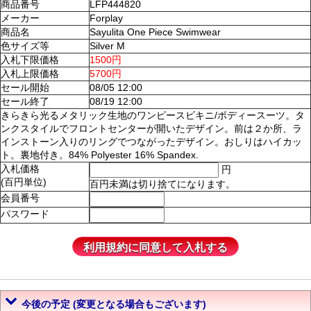
商品番号
LFP444820
メーカー
Forplay
商品名
Sayulita One Piece Swimwear
色サイズ等
Silver M
入札下限価格
1500円
入札上限価格
5700円
セール開始
08/05 12:00
セール終了
08/19 12:00
きらきら光るメタリック生地のワンピースビキニ/ボディースーツ。タ
ンクスタイルでフロントセンターが開いたデザイン。前は２か所、ラ
インストーン入りのリングでつながったデザイン。おしりはハイカッ
ト。裏地付き。84% Polyester 16% Spandex.
入札価格
円
(百円単位)
百円未満は切り捨てになります。
会員番号
パスワード
今後の予定 (変更となる場合もございます)