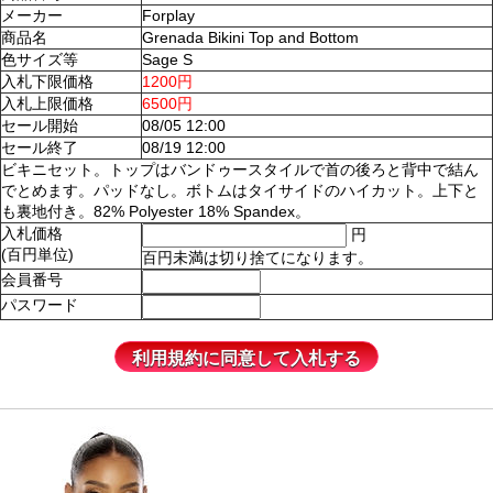
メーカー
Forplay
商品名
Grenada Bikini Top and Bottom
色サイズ等
Sage S
入札下限価格
1200円
入札上限価格
6500円
セール開始
08/05 12:00
セール終了
08/19 12:00
ビキニセット。トップはバンドゥースタイルで首の後ろと背中で結ん
でとめます。パッドなし。ボトムはタイサイドのハイカット。上下と
も裏地付き。82% Polyester 18% Spandex。
入札価格
円
(百円単位)
百円未満は切り捨てになります。
会員番号
パスワード