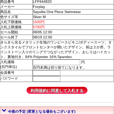
商品番号
LFP444820
メーカー
Forplay
商品名
Sayulita One Piece Swimwear
色サイズ等
Silver M
入札下限価格
1500円
入札上限価格
5700円
セール開始
08/05 12:00
セール終了
08/19 12:00
きらきら光るメタリック生地のワンピースビキニ/ボディースーツ。タ
ンクスタイルでフロントセンターが開いたデザイン。前は２か所、ラ
インストーン入りのリングでつながったデザイン。おしりはハイカッ
ト。裏地付き。84% Polyester 16% Spandex.
入札価格
円
(百円単位)
百円未満は切り捨てになります。
会員番号
パスワード
今後の予定 (変更となる場合もございます)