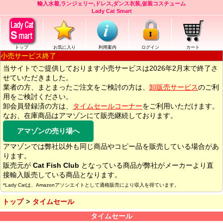
輸入水着,ランジェリー,ドレス,ダンス衣装,仮装コスチューム
Lady Cat Smart
トップ
お気に入り
利用案内
ログイン
カート
小売サービス終了
当サイトでご提供しております小売サービスは2026年2月末で終了さ
せていただきました。
業者の方、まとまったご注文をご検討の方は、
卸販売サービス
のご利
用をご検討ください。
卸会員登録済の方は、
タイムセールコーナー
をご利用いただけます。
なお、在庫商品はアマゾンにて販売継続しております。
アマゾンの売り場へ
アマゾンでは弊社以外も同じ商品やコピー品を販売している場合があ
ります。
販売元が
Cat Fish Club
となっている商品が弊社がメーカーより直
接輸入販売している商品となります。
*Lady Catは、Amazonアソシエイトとして適格販売により収入を得ています。
トップ
タイムセール
タイムセール