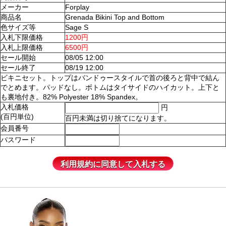
メーカー
Forplay
商品名
Grenada Bikini Top and Bottom
色サイズ等
Sage S
入札下限価格
1200円
入札上限価格
6500円
セール開始
08/05 12:00
セール終了
08/19 12:00
ビキニセット。トップはバンドゥースタイルで首の後ろと背中で結ん
でとめます。パッドなし。ボトムはタイサイドのハイカット。上下と
も裏地付き。82% Polyester 18% Spandex。
入札価格
円
(百円単位)
百円未満は切り捨てになります。
会員番号
パスワード