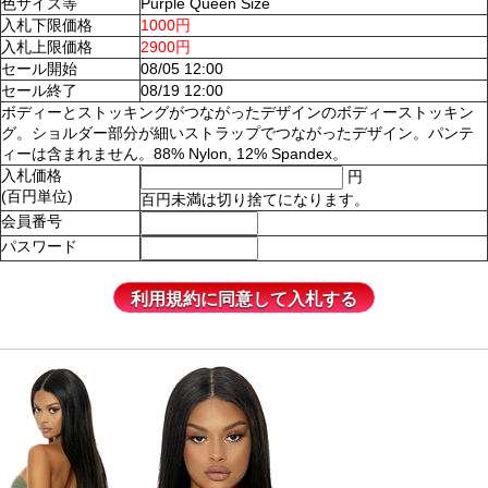
色サイズ等
Purple Queen Size
入札下限価格
1000円
入札上限価格
2900円
セール開始
08/05 12:00
セール終了
08/19 12:00
ボディーとストッキングがつながったデザインのボディーストッキン
グ。ショルダー部分が細いストラップでつながったデザイン。パンテ
ィーは含まれません。88% Nylon, 12% Spandex。
入札価格
円
(百円単位)
百円未満は切り捨てになります。
会員番号
パスワード