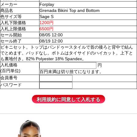
メーカー
Forplay
商品名
Grenada Bikini Top and Bottom
色サイズ等
Sage S
入札下限価格
1200円
入札上限価格
6500円
セール開始
08/05 12:00
セール終了
08/19 12:00
ビキニセット。トップはバンドゥースタイルで首の後ろと背中で結ん
でとめます。パッドなし。ボトムはタイサイドのハイカット。上下と
も裏地付き。82% Polyester 18% Spandex。
入札価格
円
(百円単位)
百円未満は切り捨てになります。
会員番号
パスワード