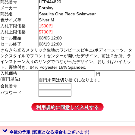
商品番号
LFP444820
メーカー
Forplay
商品名
Sayulita One Piece Swimwear
色サイズ等
Silver M
入札下限価格
1500円
入札上限価格
5700円
セール開始
08/05 12:00
セール終了
08/19 12:00
きらきら光るメタリック生地のワンピースビキニ/ボディースーツ。タ
ンクスタイルでフロントセンターが開いたデザイン。前は２か所、ラ
インストーン入りのリングでつながったデザイン。おしりはハイカッ
ト。裏地付き。84% Polyester 16% Spandex.
入札価格
円
(百円単位)
百円未満は切り捨てになります。
会員番号
パスワード
今後の予定 (変更となる場合もございます)