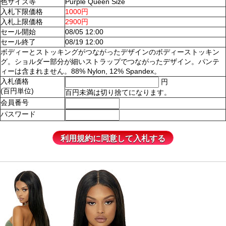
色サイズ等
Purple Queen Size
入札下限価格
1000円
入札上限価格
2900円
セール開始
08/05 12:00
セール終了
08/19 12:00
ボディーとストッキングがつながったデザインのボディーストッキン
グ。ショルダー部分が細いストラップでつながったデザイン。パンテ
ィーは含まれません。88% Nylon, 12% Spandex。
入札価格
円
(百円単位)
百円未満は切り捨てになります。
会員番号
パスワード