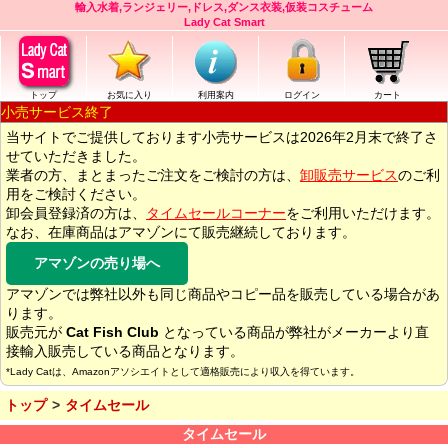
輸入水着,ランジェリー,ドレス,ダンス衣装,仮装コスチューム
Lady Cat Smart
トップ
お気に入り
利用案内
ログイン
カート
小売サービス終了
当サイトでご提供しております小売サービスは2026年2月末で終了さ
せていただきました。
業者の方、まとまったご注文をご検討の方は、
卸販売サービス
のご利
用をご検討ください。
卸会員登録済の方は、
タイムセールコーナー
をご利用いただけます。
なお、在庫商品はアマゾンにて販売継続しております。
アマゾンの売り場へ
アマゾンでは弊社以外も同じ商品やコピー品を販売している場合があ
ります。
販売元が
Cat Fish Club
となっている商品が弊社がメーカーより直
接輸入販売している商品となります。
*Lady Catは、Amazonアソシエイトとして適格販売により収入を得ています。
トップ
タイムセール
タイムセール