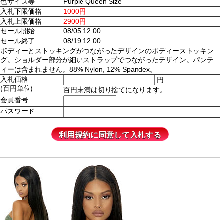
色サイズ等
Purple Queen Size
入札下限価格
1000円
入札上限価格
2900円
セール開始
08/05 12:00
セール終了
08/19 12:00
ボディーとストッキングがつながったデザインのボディーストッキン
グ。ショルダー部分が細いストラップでつながったデザイン。パンテ
ィーは含まれません。88% Nylon, 12% Spandex。
入札価格
円
(百円単位)
百円未満は切り捨てになります。
会員番号
パスワード