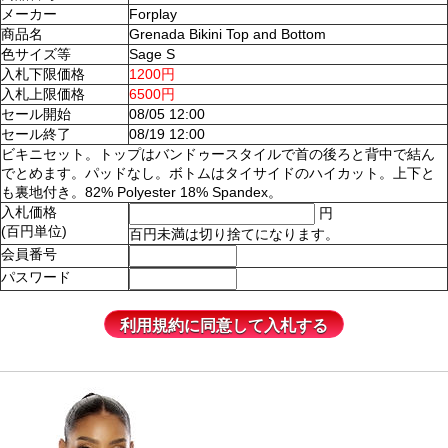
メーカー
Forplay
商品名
Grenada Bikini Top and Bottom
色サイズ等
Sage S
入札下限価格
1200円
入札上限価格
6500円
セール開始
08/05 12:00
セール終了
08/19 12:00
ビキニセット。トップはバンドゥースタイルで首の後ろと背中で結ん
でとめます。パッドなし。ボトムはタイサイドのハイカット。上下と
も裏地付き。82% Polyester 18% Spandex。
入札価格
円
(百円単位)
百円未満は切り捨てになります。
会員番号
パスワード