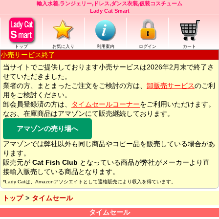
輸入水着,ランジェリー,ドレス,ダンス衣装,仮装コスチューム
Lady Cat Smart
トップ
お気に入り
利用案内
ログイン
カート
小売サービス終了
当サイトでご提供しております小売サービスは2026年2月末で終了さ
せていただきました。
業者の方、まとまったご注文をご検討の方は、
卸販売サービス
のご利
用をご検討ください。
卸会員登録済の方は、
タイムセールコーナー
をご利用いただけます。
なお、在庫商品はアマゾンにて販売継続しております。
アマゾンの売り場へ
アマゾンでは弊社以外も同じ商品やコピー品を販売している場合があ
ります。
販売元が
Cat Fish Club
となっている商品が弊社がメーカーより直
接輸入販売している商品となります。
*Lady Catは、Amazonアソシエイトとして適格販売により収入を得ています。
トップ
タイムセール
タイムセール