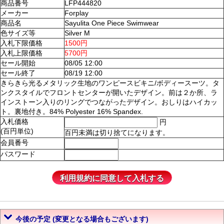
商品番号
LFP444820
メーカー
Forplay
商品名
Sayulita One Piece Swimwear
色サイズ等
Silver M
入札下限価格
1500円
入札上限価格
5700円
セール開始
08/05 12:00
セール終了
08/19 12:00
きらきら光るメタリック生地のワンピースビキニ/ボディースーツ。タ
ンクスタイルでフロントセンターが開いたデザイン。前は２か所、ラ
インストーン入りのリングでつながったデザイン。おしりはハイカッ
ト。裏地付き。84% Polyester 16% Spandex.
入札価格
円
(百円単位)
百円未満は切り捨てになります。
会員番号
パスワード
今後の予定 (変更となる場合もございます)