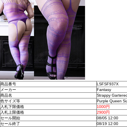
商品番号
LSFSF937X
メーカー
Fantasy
商品名
Strappy Gartere
色サイズ等
Purple Queen Si
入札下限価格
1000円
入札上限価格
2900円
セール開始
08/05 12:00
セール終了
08/19 12:00