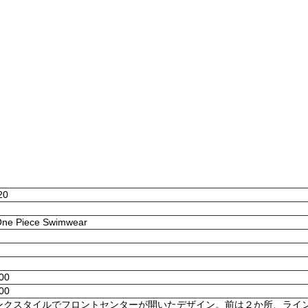
20
 One Piece Swimwear
:00
:00
ンクスタイルでフロントセンターが開いたデザイン。前は２か所、ライ