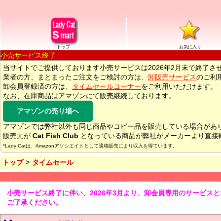
トップ
お気に入り
小売サービス終了
当サイトでご提供しております小売サービスは2026年2月末で終了さ
業者の方、まとまったご注文をご検討の方は、
卸販売サービス
のご利
卸会員登録済の方は、
タイムセールコーナー
をご利用いただけます。
なお、在庫商品はアマゾンにて販売継続しております。
アマゾンの売り場へ
アマゾンでは弊社以外も同じ商品やコピー品を販売している場合があ
販売元が
Cat Fish Club
となっている商品が弊社がメーカーより直接
*Lady Catは、Amazonアソシエイトとして適格販売により収入を得ています。
トップ
タイムセール
小売サービス終了に伴い、2026年3月より、卸会員専用のサービス
ご了承ください。