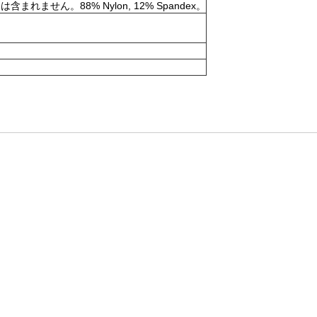
。88% Nylon, 12% Spandex。