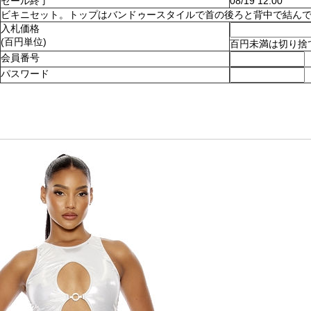
セール終了
08/19 12:00
ビキニセット。トップはバンドゥースタイルで首の後ろと背中で結んでとめます
入札価格
(百円単位)
百円未満は切り捨
会員番号
パスワード