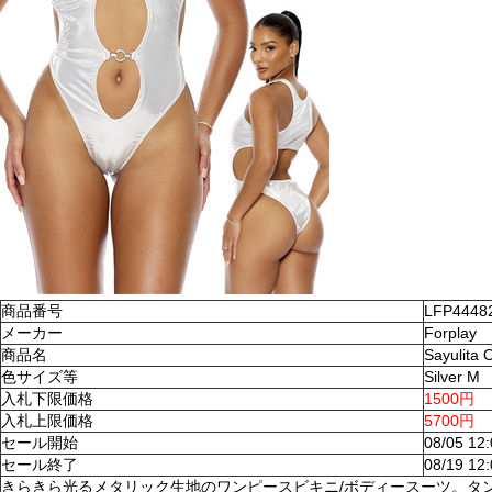
商品番号
LFP4448
メーカー
Forplay
商品名
Sayulita
色サイズ等
Silver M
入札下限価格
1500円
入札上限価格
5700円
セール開始
08/05 12
セール終了
08/19 12
きらきら光るメタリック生地のワンピースビキニ/ボディースーツ。タ