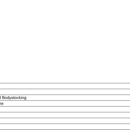
d Bodystocking
ze