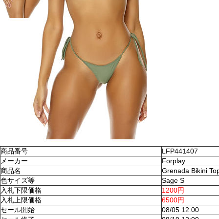
商品番号
LFP441407
メーカー
Forplay
商品名
Grenada Bikini To
色サイズ等
Sage S
入札下限価格
1200円
入札上限価格
6500円
セール開始
08/05 12:00