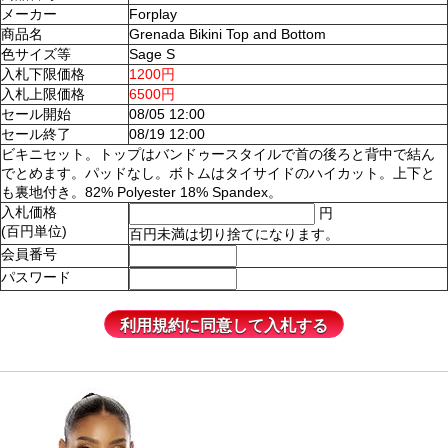
メーカー
Forplay
商品名
Grenada Bikini Top and Bottom
色サイズ等
Sage S
入札下限価格
1200円
入札上限価格
6500円
セール開始
08/05 12:00
セール終了
08/19 12:00
ビキニセット。トップはバンドゥースタイルで首の後ろと背中で結ん
でとめます。パッドなし。ボトムはタイサイドのハイカット。上下と
も裏地付き。82% Polyester 18% Spandex。
入札価格
円
(百円単位)
百円未満は切り捨てになります。
会員番号
パスワード