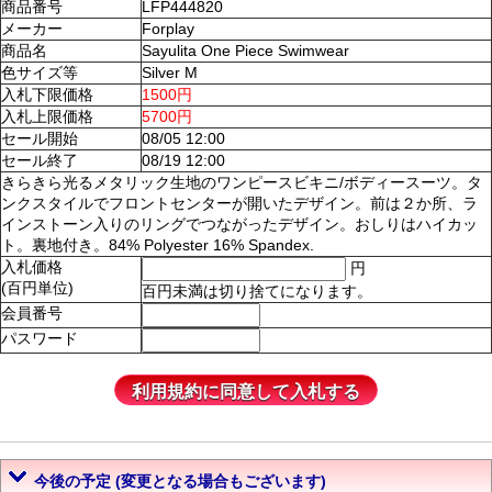
商品番号
LFP444820
メーカー
Forplay
商品名
Sayulita One Piece Swimwear
色サイズ等
Silver M
入札下限価格
1500円
入札上限価格
5700円
セール開始
08/05 12:00
セール終了
08/19 12:00
きらきら光るメタリック生地のワンピースビキニ/ボディースーツ。タ
ンクスタイルでフロントセンターが開いたデザイン。前は２か所、ラ
インストーン入りのリングでつながったデザイン。おしりはハイカッ
ト。裏地付き。84% Polyester 16% Spandex.
入札価格
円
(百円単位)
百円未満は切り捨てになります。
会員番号
パスワード
今後の予定 (変更となる場合もございます)