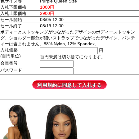
色サイズ等
Purple Queen Size
入札下限価格
1000円
入札上限価格
2900円
セール開始
08/05 12:00
セール終了
08/19 12:00
ボディーとストッキングがつながったデザインのボディーストッキン
グ。ショルダー部分が細いストラップでつながったデザイン。パンテ
ィーは含まれません。88% Nylon, 12% Spandex。
入札価格
円
(百円単位)
百円未満は切り捨てになります。
会員番号
パスワード