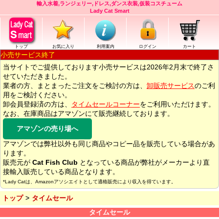
輸入水着,ランジェリー,ドレス,ダンス衣装,仮装コスチューム
Lady Cat Smart
トップ
お気に入り
利用案内
ログイン
カート
小売サービス終了
当サイトでご提供しております小売サービスは2026年2月末で終了さ
せていただきました。
業者の方、まとまったご注文をご検討の方は、
卸販売サービス
のご利
用をご検討ください。
卸会員登録済の方は、
タイムセールコーナー
をご利用いただけます。
なお、在庫商品はアマゾンにて販売継続しております。
アマゾンの売り場へ
アマゾンでは弊社以外も同じ商品やコピー品を販売している場合があ
ります。
販売元が
Cat Fish Club
となっている商品が弊社がメーカーより直
接輸入販売している商品となります。
*Lady Catは、Amazonアソシエイトとして適格販売により収入を得ています。
トップ
タイムセール
タイムセール