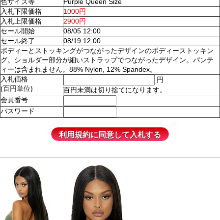
色サイズ等
Purple Queen Size
入札下限価格
1000円
入札上限価格
2900円
セール開始
08/05 12:00
セール終了
08/19 12:00
ボディーとストッキングがつながったデザインのボディーストッキン
グ。ショルダー部分が細いストラップでつながったデザイン。パンテ
ィーは含まれません。88% Nylon, 12% Spandex。
入札価格
円
(百円単位)
百円未満は切り捨てになります。
会員番号
パスワード