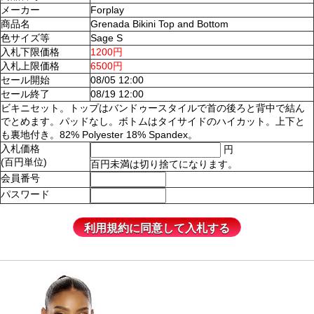
メーカー
Forplay
商品名
Grenada Bikini Top and Bottom
色サイズ等
Sage S
入札下限価格
1200円
入札上限価格
6500円
セール開始
08/05 12:00
セール終了
08/19 12:00
ビキニセット。トップはバンドゥースタイルで首の後ろと背中で結ん
でとめます。パッドなし。ボトムはタイサイドのハイカット。上下と
も裏地付き。82% Polyester 18% Spandex。
入札価格
円
(百円単位)
百円未満は切り捨てになります。
会員番号
パスワード