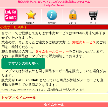
輸入水着,ランジェリー,ドレス,ダンス衣装,仮装コスチューム
Lady Cat Smart
トップ
お気に入り
利用案内
ログイン
カート
小売サービス終了
当サイトでご提供しております小売サービスは2026年2月末で終了さ
せていただきました。
業者の方、まとまったご注文をご検討の方は、
卸販売サービス
のご利
用をご検討ください。
卸会員登録済の方は、
タイムセールコーナー
をご利用いただけます。
なお、在庫商品はアマゾンにて販売継続しております。
アマゾンの売り場へ
アマゾンでは弊社以外も同じ商品やコピー品を販売している場合があ
ります。
販売元が
Cat Fish Club
となっている商品が弊社がメーカーより直
接輸入販売している商品となります。
*Lady Catは、Amazonアソシエイトとして適格販売により収入を得ています。
トップ
タイムセール
タイムセール