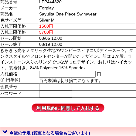
商品番号
LFP444820
メーカー
Forplay
商品名
Sayulita One Piece Swimwear
色サイズ等
Silver M
入札下限価格
1500円
入札上限価格
5700円
セール開始
08/05 12:00
セール終了
08/19 12:00
きらきら光るメタリック生地のワンピースビキニ/ボディースーツ。タ
ンクスタイルでフロントセンターが開いたデザイン。前は２か所、ラ
インストーン入りのリングでつながったデザイン。おしりはハイカッ
ト。裏地付き。84% Polyester 16% Spandex.
入札価格
円
(百円単位)
百円未満は切り捨てになります。
会員番号
パスワード
今後の予定 (変更となる場合もございます)