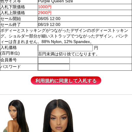
色サイズ等
Purple Queen Size
入札下限価格
1000円
入札上限価格
2900円
セール開始
08/05 12:00
セール終了
08/19 12:00
ボディーとストッキングがつながったデザインのボディーストッキン
グ。ショルダー部分が細いストラップでつながったデザイン。パンテ
ィーは含まれません。88% Nylon, 12% Spandex。
入札価格
円
(百円単位)
百円未満は切り捨てになります。
会員番号
パスワード