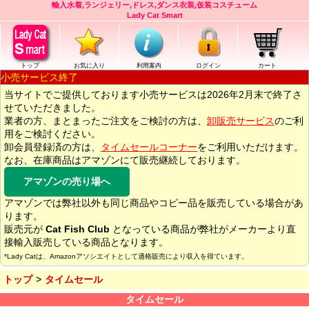
輸入水着,ランジェリー,ドレス,ダンス衣装,仮装コスチューム
Lady Cat Smart
トップ
お気に入り
利用案内
ログイン
カート
小売サービス終了
当サイトでご提供しております小売サービスは2026年2月末で終了さ
せていただきました。
業者の方、まとまったご注文をご検討の方は、
卸販売サービス
のご利
用をご検討ください。
卸会員登録済の方は、
タイムセールコーナー
をご利用いただけます。
なお、在庫商品はアマゾンにて販売継続しております。
アマゾンの売り場へ
アマゾンでは弊社以外も同じ商品やコピー品を販売している場合があ
ります。
販売元が
Cat Fish Club
となっている商品が弊社がメーカーより直
接輸入販売している商品となります。
*Lady Catは、Amazonアソシエイトとして適格販売により収入を得ています。
トップ
タイムセール
タイムセール