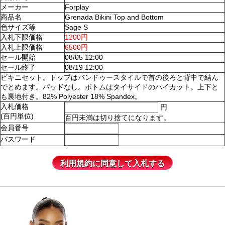
メーカー
Forplay
商品名
Grenada Bikini Top and Bottom
色サイズ等
Sage S
入札下限価格
1200円
入札上限価格
6500円
セール開始
08/05 12:00
セール終了
08/19 12:00
ビキニセット。トップはバンドゥースタイルで首の後ろと背中で結ん
でとめます。パッドなし。ボトムはタイサイドのハイカット。上下と
も裏地付き。82% Polyester 18% Spandex。
入札価格
円
(百円単位)
百円未満は切り捨てになります。
会員番号
パスワード