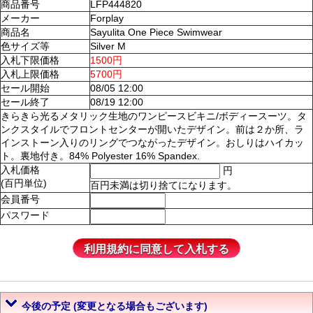
商品番号
LFP444820
メーカー
Forplay
商品名
Sayulita One Piece Swimwear
色サイズ等
Silver M
入札下限価格
1500円
入札上限価格
5700円
セール開始
08/05 12:00
セール終了
08/19 12:00
きらきら光るメタリック生地のワンピースビキニ/ボディースーツ。タ
ンクスタイルでフロントセンターが開いたデザイン。前は２か所、ラ
インストーン入りのリングでつながったデザイン。おしりはハイカッ
ト。裏地付き。84% Polyester 16% Spandex.
入札価格
円
(百円単位)
百円未満は切り捨てになります。
会員番号
パスワード
今後の予定 (変更となる場合もございます)