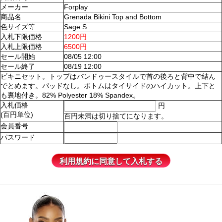
メーカー
Forplay
商品名
Grenada Bikini Top and Bottom
色サイズ等
Sage S
入札下限価格
1200円
入札上限価格
6500円
セール開始
08/05 12:00
セール終了
08/19 12:00
ビキニセット。トップはバンドゥースタイルで首の後ろと背中で結ん
でとめます。パッドなし。ボトムはタイサイドのハイカット。上下と
も裏地付き。82% Polyester 18% Spandex。
入札価格
円
(百円単位)
百円未満は切り捨てになります。
会員番号
パスワード