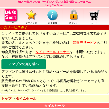
輸入水着,ランジェリー,ドレス,ダンス衣装,仮装コスチューム
Lady Cat Smart
トップ
お気に入り
利用案内
ログイン
カート
小売サービス終了
当サイトでご提供しております小売サービスは2026年2月末で終了さ
せていただきました。
業者の方、まとまったご注文をご検討の方は、
卸販売サービス
のご利
用をご検討ください。
卸会員登録済の方は、
タイムセールコーナー
をご利用いただけます。
なお、在庫商品はアマゾンにて販売継続しております。
アマゾンの売り場へ
アマゾンでは弊社以外も同じ商品やコピー品を販売している場合があ
ります。
販売元が
Cat Fish Club
となっている商品が弊社がメーカーより直
接輸入販売している商品となります。
*Lady Catは、Amazonアソシエイトとして適格販売により収入を得ています。
トップ
タイムセール
タイムセール