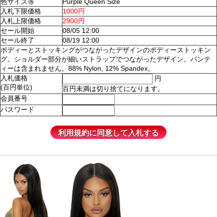
色サイズ等
Purple Queen Size
入札下限価格
1000円
入札上限価格
2900円
セール開始
08/05 12:00
セール終了
08/19 12:00
ボディーとストッキングがつながったデザインのボディーストッキン
グ。ショルダー部分が細いストラップでつながったデザイン。パンテ
ィーは含まれません。88% Nylon, 12% Spandex。
入札価格
円
(百円単位)
百円未満は切り捨てになります。
会員番号
パスワード