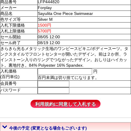
商品番号
LFP444820
メーカー
Forplay
商品名
Sayulita One Piece Swimwear
色サイズ等
Silver M
入札下限価格
1500円
入札上限価格
5700円
セール開始
08/05 12:00
セール終了
08/19 12:00
きらきら光るメタリック生地のワンピースビキニ/ボディースーツ。タ
ンクスタイルでフロントセンターが開いたデザイン。前は２か所、ラ
インストーン入りのリングでつながったデザイン。おしりはハイカッ
ト。裏地付き。84% Polyester 16% Spandex.
入札価格
円
(百円単位)
百円未満は切り捨てになります。
会員番号
パスワード
今後の予定 (変更となる場合もございます)