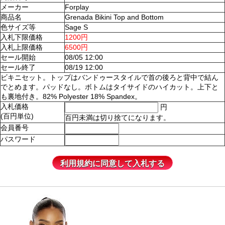
メーカー
Forplay
商品名
Grenada Bikini Top and Bottom
色サイズ等
Sage S
入札下限価格
1200円
入札上限価格
6500円
セール開始
08/05 12:00
セール終了
08/19 12:00
ビキニセット。トップはバンドゥースタイルで首の後ろと背中で結ん
でとめます。パッドなし。ボトムはタイサイドのハイカット。上下と
も裏地付き。82% Polyester 18% Spandex。
入札価格
円
(百円単位)
百円未満は切り捨てになります。
会員番号
パスワード