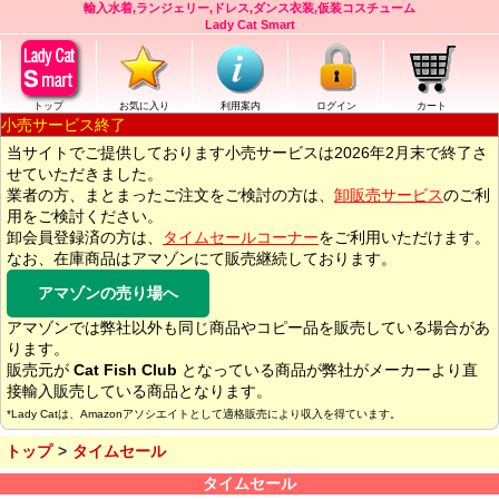
輸入水着,ランジェリー,ドレス,ダンス衣装,仮装コスチューム
Lady Cat Smart
トップ
お気に入り
利用案内
ログイン
カート
小売サービス終了
当サイトでご提供しております小売サービスは2026年2月末で終了さ
せていただきました。
業者の方、まとまったご注文をご検討の方は、
卸販売サービス
のご利
用をご検討ください。
卸会員登録済の方は、
タイムセールコーナー
をご利用いただけます。
なお、在庫商品はアマゾンにて販売継続しております。
アマゾンの売り場へ
アマゾンでは弊社以外も同じ商品やコピー品を販売している場合があ
ります。
販売元が
Cat Fish Club
となっている商品が弊社がメーカーより直
接輸入販売している商品となります。
*Lady Catは、Amazonアソシエイトとして適格販売により収入を得ています。
トップ
タイムセール
タイムセール