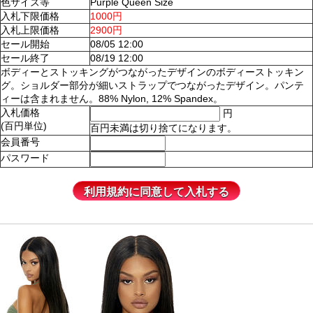
色サイズ等
Purple Queen Size
入札下限価格
1000円
入札上限価格
2900円
セール開始
08/05 12:00
セール終了
08/19 12:00
ボディーとストッキングがつながったデザインのボディーストッキン
グ。ショルダー部分が細いストラップでつながったデザイン。パンテ
ィーは含まれません。88% Nylon, 12% Spandex。
入札価格
円
(百円単位)
百円未満は切り捨てになります。
会員番号
パスワード