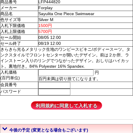
商品番号
LFP444820
メーカー
Forplay
商品名
Sayulita One Piece Swimwear
色サイズ等
Silver M
入札下限価格
1500円
入札上限価格
5700円
セール開始
08/05 12:00
セール終了
08/19 12:00
きらきら光るメタリック生地のワンピースビキニ/ボディースーツ。タ
ンクスタイルでフロントセンターが開いたデザイン。前は２か所、ラ
インストーン入りのリングでつながったデザイン。おしりはハイカッ
ト。裏地付き。84% Polyester 16% Spandex.
入札価格
円
(百円単位)
百円未満は切り捨てになります。
会員番号
パスワード
今後の予定 (変更となる場合もございます)