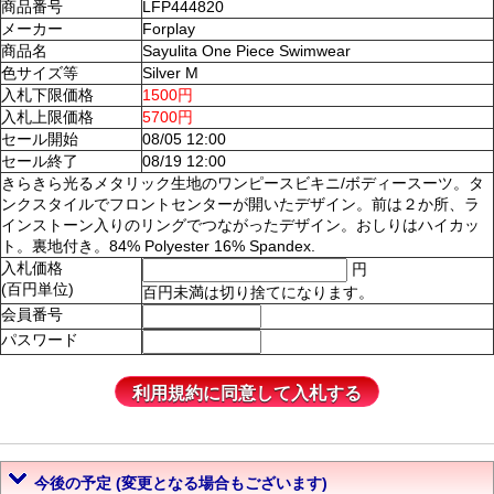
商品番号
LFP444820
メーカー
Forplay
商品名
Sayulita One Piece Swimwear
色サイズ等
Silver M
入札下限価格
1500円
入札上限価格
5700円
セール開始
08/05 12:00
セール終了
08/19 12:00
きらきら光るメタリック生地のワンピースビキニ/ボディースーツ。タ
ンクスタイルでフロントセンターが開いたデザイン。前は２か所、ラ
インストーン入りのリングでつながったデザイン。おしりはハイカッ
ト。裏地付き。84% Polyester 16% Spandex.
入札価格
円
(百円単位)
百円未満は切り捨てになります。
会員番号
パスワード
今後の予定 (変更となる場合もございます)