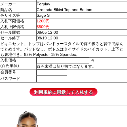
メーカー
Forplay
商品名
Grenada Bikini Top and Bottom
色サイズ等
Sage S
入札下限価格
1200円
入札上限価格
6500円
セール開始
08/05 12:00
セール終了
08/19 12:00
ビキニセット。トップはバンドゥースタイルで首の後ろと背中で結ん
でとめます。パッドなし。ボトムはタイサイドのハイカット。上下と
も裏地付き。82% Polyester 18% Spandex。
入札価格
円
(百円単位)
百円未満は切り捨てになります。
会員番号
パスワード