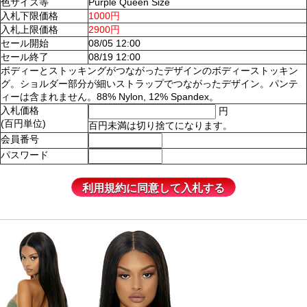
色サイズ等
Purple Queen Size
入札下限価格
1000円
入札上限価格
2900円
セール開始
08/05 12:00
セール終了
08/19 12:00
ボディーとストッキングがつながったデザインのボディーストッキン
グ。ショルダー部分が細いストラップでつながったデザイン。パンテ
ィーは含まれません。88% Nylon, 12% Spandex。
入札価格
円
(百円単位)
百円未満は切り捨てになります。
会員番号
パスワード