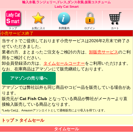
輸入水着,ランジェリー,ドレス,ダンス衣装,仮装コスチューム
Lady Cat Smart
トップ
お気に入り
利用案内
ログイン
カート
小売サービス終了
当サイトでご提供しております小売サービスは2026年2月末で終了さ
せていただきました。
業者の方、まとまったご注文をご検討の方は、
卸販売サービス
のご利
用をご検討ください。
卸会員登録済の方は、
タイムセールコーナー
をご利用いただけます。
なお、在庫商品はアマゾンにて販売継続しております。
アマゾンの売り場へ
アマゾンでは弊社以外も同じ商品やコピー品を販売している場合があ
ります。
販売元が
Cat Fish Club
となっている商品が弊社がメーカーより直
接輸入販売している商品となります。
*Lady Catは、Amazonアソシエイトとして適格販売により収入を得ています。
トップ
タイムセール
タイムセール