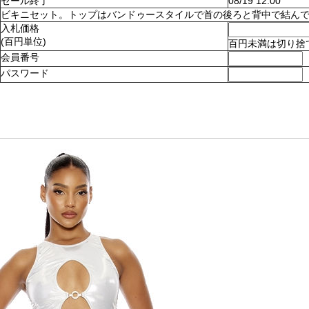
セール終了
08/19 12:00
ビキニセット。トップはバンドゥースタイルで首の後ろと背中で結んでとめます
入札価格
(百円単位)
百円未満は切り捨
会員番号
パスワード