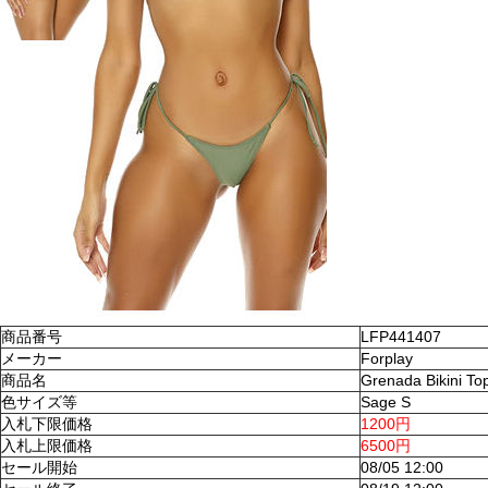
商品番号
LFP441407
メーカー
Forplay
商品名
Grenada Bikini To
色サイズ等
Sage S
入札下限価格
1200円
入札上限価格
6500円
セール開始
08/05 12:00