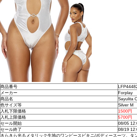
商品番号
LFP4448
メーカー
Forplay
商品名
Sayulita
色サイズ等
Silver M
入札下限価格
1500円
入札上限価格
5700円
セール開始
08/05 12
セール終了
08/19 12
きらきら光るメタリック生地のワンピースビキニ/ボディースーツ。タ