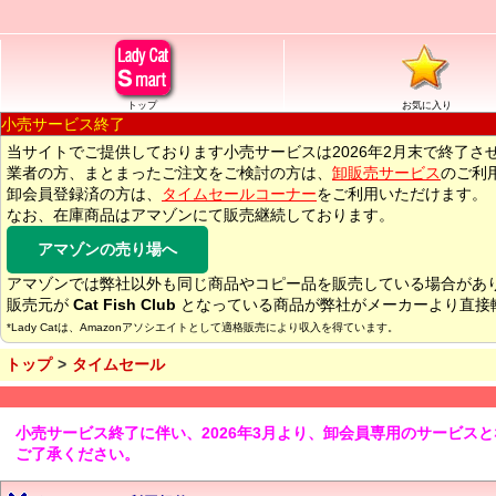
トップ
お気に入り
小売サービス終了
当サイトでご提供しております小売サービスは2026年2月末で終了さ
業者の方、まとまったご注文をご検討の方は、
卸販売サービス
のご利
卸会員登録済の方は、
タイムセールコーナー
をご利用いただけます。
なお、在庫商品はアマゾンにて販売継続しております。
アマゾンの売り場へ
アマゾンでは弊社以外も同じ商品やコピー品を販売している場合があ
販売元が
Cat Fish Club
となっている商品が弊社がメーカーより直接
*Lady Catは、Amazonアソシエイトとして適格販売により収入を得ています。
トップ
タイムセール
小売サービス終了に伴い、2026年3月より、卸会員専用のサービス
ご了承ください。