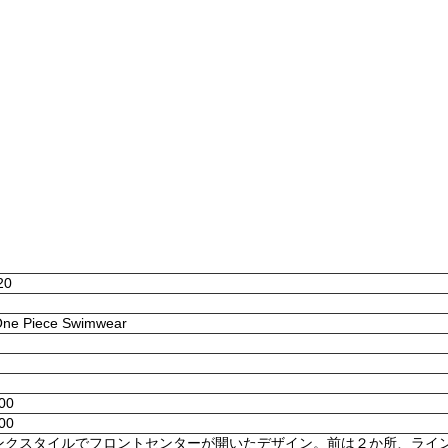
20
 One Piece Swimwear
:00
:00
ンクスタイルでフロントセンターが開いたデザイン。前は２か所、ライ