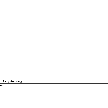
d Bodystocking
ze