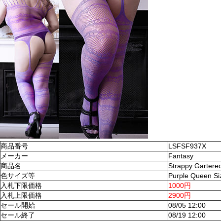
商品番号
LSFSF937X
メーカー
Fantasy
商品名
Strappy Gartere
色サイズ等
Purple Queen Si
入札下限価格
1000円
入札上限価格
2900円
セール開始
08/05 12:00
セール終了
08/19 12:00