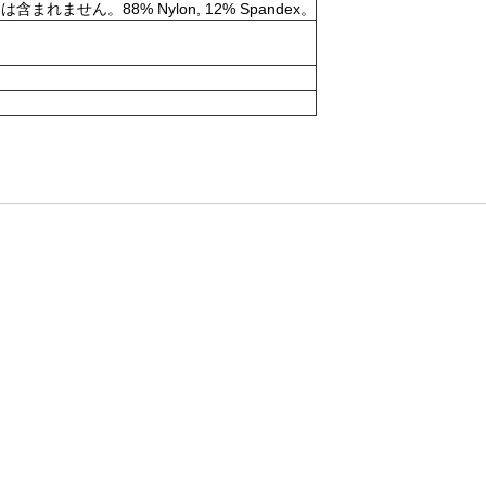
。88% Nylon, 12% Spandex。