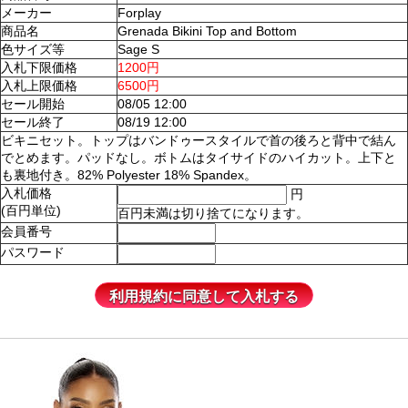
メーカー
Forplay
商品名
Grenada Bikini Top and Bottom
色サイズ等
Sage S
入札下限価格
1200円
入札上限価格
6500円
セール開始
08/05 12:00
セール終了
08/19 12:00
ビキニセット。トップはバンドゥースタイルで首の後ろと背中で結ん
でとめます。パッドなし。ボトムはタイサイドのハイカット。上下と
も裏地付き。82% Polyester 18% Spandex。
入札価格
円
(百円単位)
百円未満は切り捨てになります。
会員番号
パスワード