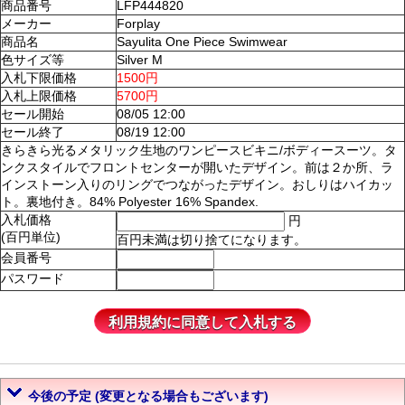
商品番号
LFP444820
メーカー
Forplay
商品名
Sayulita One Piece Swimwear
色サイズ等
Silver M
入札下限価格
1500円
入札上限価格
5700円
セール開始
08/05 12:00
セール終了
08/19 12:00
きらきら光るメタリック生地のワンピースビキニ/ボディースーツ。タ
ンクスタイルでフロントセンターが開いたデザイン。前は２か所、ラ
インストーン入りのリングでつながったデザイン。おしりはハイカッ
ト。裏地付き。84% Polyester 16% Spandex.
入札価格
円
(百円単位)
百円未満は切り捨てになります。
会員番号
パスワード
今後の予定 (変更となる場合もございます)