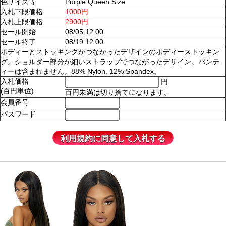
色サイズ等
Purple Queen Size
入札下限価格
1000円
入札上限価格
2900円
セール開始
08/05 12:00
セール終了
08/19 12:00
ボディーとストッキングがつながったデザインのボディーストッキン
グ。ショルダー部分が細いストラップでつながったデザイン。パンテ
ィーは含まれません。88% Nylon, 12% Spandex。
入札価格
円
(百円単位)
百円未満は切り捨てになります。
会員番号
パスワード