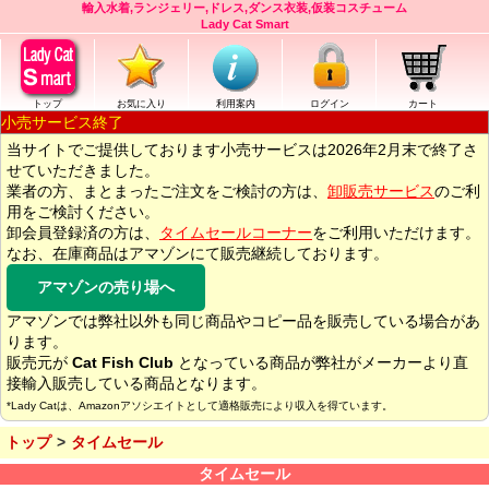
輸入水着,ランジェリー,ドレス,ダンス衣装,仮装コスチューム
Lady Cat Smart
トップ
お気に入り
利用案内
ログイン
カート
小売サービス終了
当サイトでご提供しております小売サービスは2026年2月末で終了さ
せていただきました。
業者の方、まとまったご注文をご検討の方は、
卸販売サービス
のご利
用をご検討ください。
卸会員登録済の方は、
タイムセールコーナー
をご利用いただけます。
なお、在庫商品はアマゾンにて販売継続しております。
アマゾンの売り場へ
アマゾンでは弊社以外も同じ商品やコピー品を販売している場合があ
ります。
販売元が
Cat Fish Club
となっている商品が弊社がメーカーより直
接輸入販売している商品となります。
*Lady Catは、Amazonアソシエイトとして適格販売により収入を得ています。
トップ
タイムセール
タイムセール