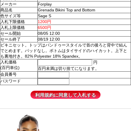
メーカー
Forplay
商品名
Grenada Bikini Top and Bottom
色サイズ等
Sage S
入札下限価格
1200円
入札上限価格
6500円
セール開始
08/05 12:00
セール終了
08/19 12:00
ビキニセット。トップはバンドゥースタイルで首の後ろと背中で結ん
でとめます。パッドなし。ボトムはタイサイドのハイカット。上下と
も裏地付き。82% Polyester 18% Spandex。
入札価格
円
(百円単位)
百円未満は切り捨てになります。
会員番号
パスワード