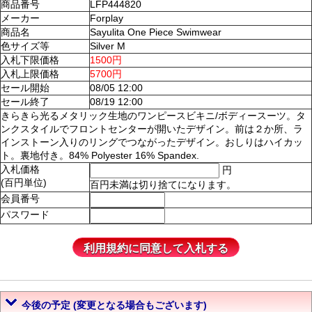
商品番号
LFP444820
メーカー
Forplay
商品名
Sayulita One Piece Swimwear
色サイズ等
Silver M
入札下限価格
1500円
入札上限価格
5700円
セール開始
08/05 12:00
セール終了
08/19 12:00
きらきら光るメタリック生地のワンピースビキニ/ボディースーツ。タ
ンクスタイルでフロントセンターが開いたデザイン。前は２か所、ラ
インストーン入りのリングでつながったデザイン。おしりはハイカッ
ト。裏地付き。84% Polyester 16% Spandex.
入札価格
円
(百円単位)
百円未満は切り捨てになります。
会員番号
パスワード
今後の予定 (変更となる場合もございます)