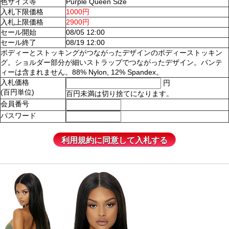
色サイズ等
Purple Queen Size
入札下限価格
1000円
入札上限価格
2900円
セール開始
08/05 12:00
セール終了
08/19 12:00
ボディーとストッキングがつながったデザインのボディーストッキン
グ。ショルダー部分が細いストラップでつながったデザイン。パンテ
ィーは含まれません。88% Nylon, 12% Spandex。
入札価格
円
(百円単位)
百円未満は切り捨てになります。
会員番号
パスワード