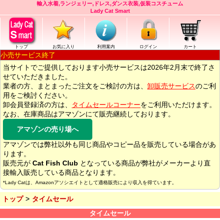
輸入水着,ランジェリー,ドレス,ダンス衣装,仮装コスチューム
Lady Cat Smart
トップ
お気に入り
利用案内
ログイン
カート
小売サービス終了
当サイトでご提供しております小売サービスは2026年2月末で終了さ
せていただきました。
業者の方、まとまったご注文をご検討の方は、
卸販売サービス
のご利
用をご検討ください。
卸会員登録済の方は、
タイムセールコーナー
をご利用いただけます。
なお、在庫商品はアマゾンにて販売継続しております。
アマゾンの売り場へ
アマゾンでは弊社以外も同じ商品やコピー品を販売している場合があ
ります。
販売元が
Cat Fish Club
となっている商品が弊社がメーカーより直
接輸入販売している商品となります。
*Lady Catは、Amazonアソシエイトとして適格販売により収入を得ています。
トップ
タイムセール
タイムセール