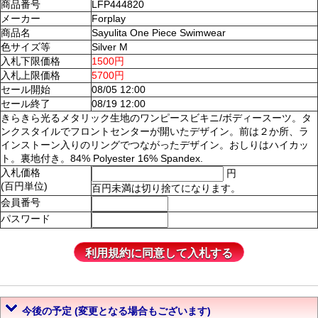
商品番号
LFP444820
メーカー
Forplay
商品名
Sayulita One Piece Swimwear
色サイズ等
Silver M
入札下限価格
1500円
入札上限価格
5700円
セール開始
08/05 12:00
セール終了
08/19 12:00
きらきら光るメタリック生地のワンピースビキニ/ボディースーツ。タ
ンクスタイルでフロントセンターが開いたデザイン。前は２か所、ラ
インストーン入りのリングでつながったデザイン。おしりはハイカッ
ト。裏地付き。84% Polyester 16% Spandex.
入札価格
円
(百円単位)
百円未満は切り捨てになります。
会員番号
パスワード
今後の予定 (変更となる場合もございます)