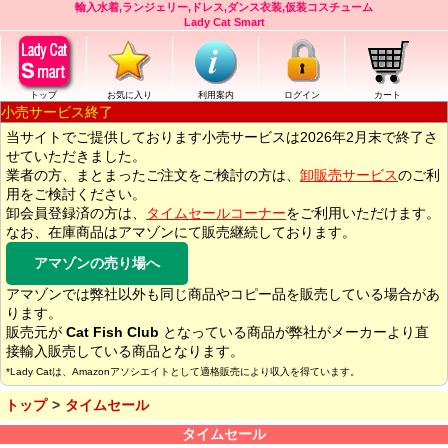
輸入水着,ランジェリー,ドレス,ダンス衣装,仮装コスチューム
Lady Cat Smart
トップ
お気に入り
利用案内
ログイン
カート
小売サービス終了
当サイトでご提供しております小売サービスは2026年2月末で終了さ
せていただきました。
業者の方、まとまったご注文をご検討の方は、
卸販売サービス
のご利
用をご検討ください。
卸会員登録済の方は、
タイムセールコーナー
をご利用いただけます。
なお、在庫商品はアマゾンにて販売継続しております。
アマゾンの売り場へ
アマゾンでは弊社以外も同じ商品やコピー品を販売している場合があ
ります。
販売元が
Cat Fish Club
となっている商品が弊社がメーカーより直
接輸入販売している商品となります。
*Lady Catは、Amazonアソシエイトとして適格販売により収入を得ています。
トップ
タイムセール
タイムセール