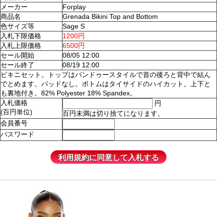
メーカー
Forplay
商品名
Grenada Bikini Top and Bottom
色サイズ等
Sage S
入札下限価格
1200円
入札上限価格
6500円
セール開始
08/05 12:00
セール終了
08/19 12:00
ビキニセット。トップはバンドゥースタイルで首の後ろと背中で結ん
でとめます。パッドなし。ボトムはタイサイドのハイカット。上下と
も裏地付き。82% Polyester 18% Spandex。
入札価格
円
(百円単位)
百円未満は切り捨てになります。
会員番号
パスワード