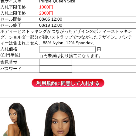
色サイズ等
Purple Queen Size
入札下限価格
1000円
入札上限価格
2900円
セール開始
08/05 12:00
セール終了
08/19 12:00
ボディーとストッキングがつながったデザインのボディーストッキン
グ。ショルダー部分が細いストラップでつながったデザイン。パンテ
ィーは含まれません。88% Nylon, 12% Spandex。
入札価格
円
(百円単位)
百円未満は切り捨てになります。
会員番号
パスワード