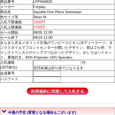
商品番号
LFP444820
メーカー
Forplay
商品名
Sayulita One Piece Swimwear
色サイズ等
Silver M
入札下限価格
1500円
入札上限価格
5700円
セール開始
08/05 12:00
セール終了
08/19 12:00
きらきら光るメタリック生地のワンピースビキニ/ボディースーツ。タ
ンクスタイルでフロントセンターが開いたデザイン。前は２か所、ラ
インストーン入りのリングでつながったデザイン。おしりはハイカッ
ト。裏地付き。84% Polyester 16% Spandex.
入札価格
円
(百円単位)
百円未満は切り捨てになります。
会員番号
パスワード
今後の予定 (変更となる場合もございます)