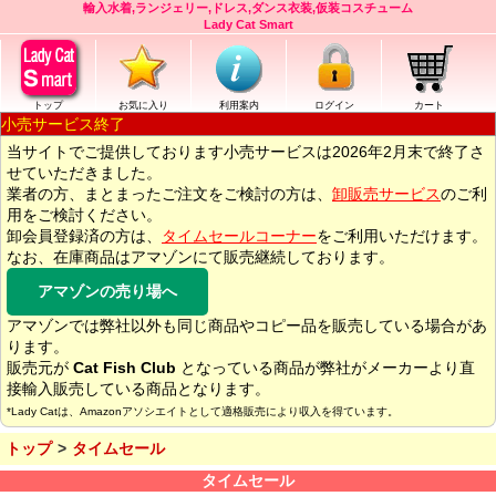
輸入水着,ランジェリー,ドレス,ダンス衣装,仮装コスチューム
Lady Cat Smart
トップ
お気に入り
利用案内
ログイン
カート
小売サービス終了
当サイトでご提供しております小売サービスは2026年2月末で終了さ
せていただきました。
業者の方、まとまったご注文をご検討の方は、
卸販売サービス
のご利
用をご検討ください。
卸会員登録済の方は、
タイムセールコーナー
をご利用いただけます。
なお、在庫商品はアマゾンにて販売継続しております。
アマゾンの売り場へ
アマゾンでは弊社以外も同じ商品やコピー品を販売している場合があ
ります。
販売元が
Cat Fish Club
となっている商品が弊社がメーカーより直
接輸入販売している商品となります。
*Lady Catは、Amazonアソシエイトとして適格販売により収入を得ています。
トップ
タイムセール
タイムセール