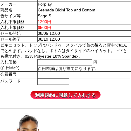
メーカー
Forplay
商品名
Grenada Bikini Top and Bottom
色サイズ等
Sage S
入札下限価格
1200円
入札上限価格
6500円
セール開始
08/05 12:00
セール終了
08/19 12:00
ビキニセット。トップはバンドゥースタイルで首の後ろと背中で結ん
でとめます。パッドなし。ボトムはタイサイドのハイカット。上下と
も裏地付き。82% Polyester 18% Spandex。
入札価格
円
(百円単位)
百円未満は切り捨てになります。
会員番号
パスワード