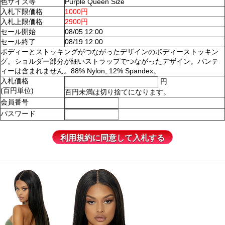
色サイズ等
Purple Queen Size
入札下限価格
1000円
入札上限価格
2900円
セール開始
08/05 12:00
セール終了
08/19 12:00
ボディーとストッキングがつながったデザインのボディーストッキン
グ。ショルダー部分が細いストラップでつながったデザイン。パンテ
ィーは含まれません。88% Nylon, 12% Spandex。
入札価格
円
(百円単位)
百円未満は切り捨てになります。
会員番号
パスワード