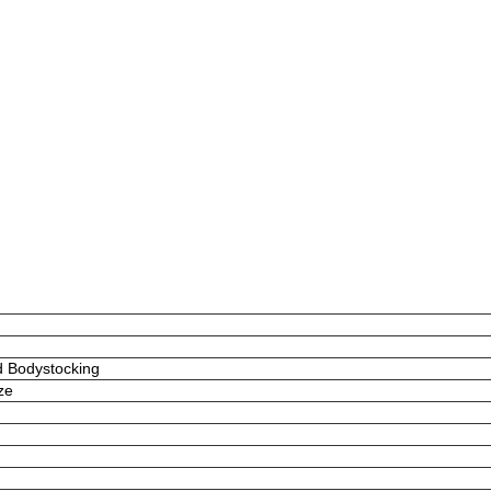
d Bodystocking
ze