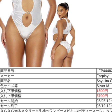
商品番号
LFP4448
メーカー
Forplay
商品名
Sayulita
色サイズ等
Silver M
入札下限価格
1500円
入札上限価格
5700円
セール開始
08/05 12
セール終了
08/19 12
きらきら光るメタリック生地のワンピースビキニ/ボディースーツ。タ