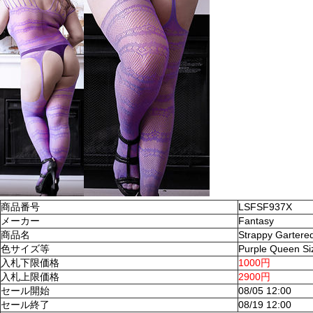
商品番号
LSFSF937X
メーカー
Fantasy
商品名
Strappy Gartere
色サイズ等
Purple Queen Si
入札下限価格
1000円
入札上限価格
2900円
セール開始
08/05 12:00
セール終了
08/19 12:00