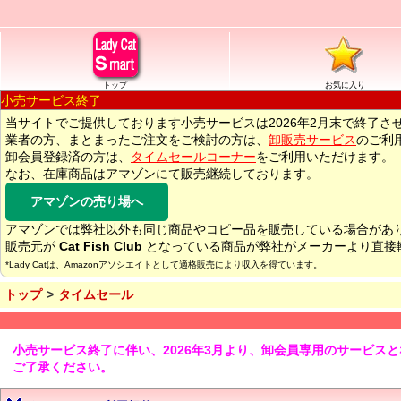
トップ
お気に入り
小売サービス終了
当サイトでご提供しております小売サービスは2026年2月末で終了さ
業者の方、まとまったご注文をご検討の方は、
卸販売サービス
のご利
卸会員登録済の方は、
タイムセールコーナー
をご利用いただけます。
なお、在庫商品はアマゾンにて販売継続しております。
アマゾンの売り場へ
アマゾンでは弊社以外も同じ商品やコピー品を販売している場合があ
販売元が
Cat Fish Club
となっている商品が弊社がメーカーより直接
*Lady Catは、Amazonアソシエイトとして適格販売により収入を得ています。
トップ
タイムセール
小売サービス終了に伴い、2026年3月より、卸会員専用のサービス
ご了承ください。