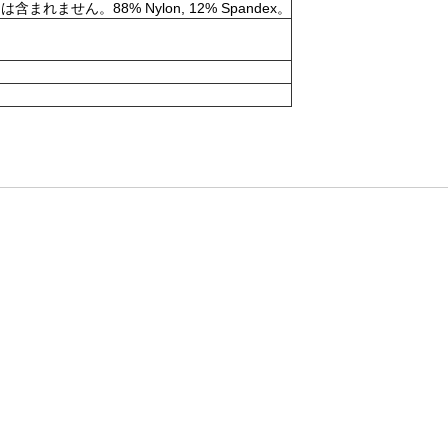
。88% Nylon, 12% Spandex。