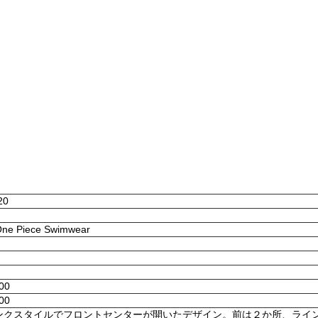
20
 One Piece Swimwear
:00
:00
ンクスタイルでフロントセンターが開いたデザイン。前は２か所、ライ