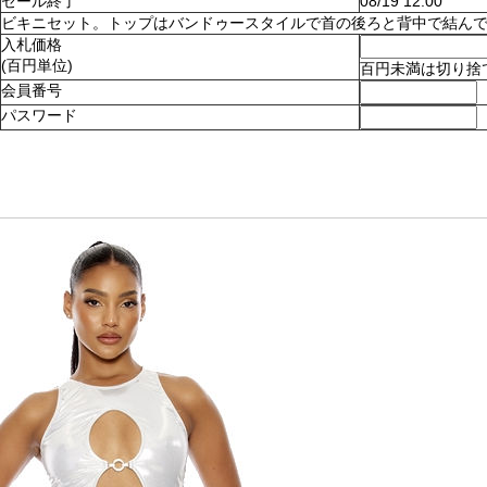
セール終了
08/19 12:00
ビキニセット。トップはバンドゥースタイルで首の後ろと背中で結んでとめます
入札価格
(百円単位)
百円未満は切り捨
会員番号
パスワード