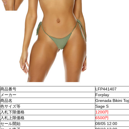
商品番号
LFP441407
メーカー
Forplay
商品名
Grenada Bikini To
色サイズ等
Sage S
入札下限価格
1200円
入札上限価格
6500円
セール開始
08/05 12:00