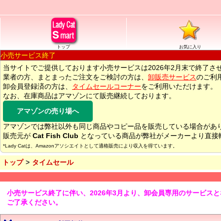
トップ
お気に入り
小売サービス終了
当サイトでご提供しております小売サービスは2026年2月末で終了さ
業者の方、まとまったご注文をご検討の方は、
卸販売サービス
のご利
卸会員登録済の方は、
タイムセールコーナー
をご利用いただけます。
なお、在庫商品はアマゾンにて販売継続しております。
アマゾンの売り場へ
アマゾンでは弊社以外も同じ商品やコピー品を販売している場合があ
販売元が
Cat Fish Club
となっている商品が弊社がメーカーより直接
*Lady Catは、Amazonアソシエイトとして適格販売により収入を得ています。
トップ
タイムセール
小売サービス終了に伴い、2026年3月より、卸会員専用のサービス
ご了承ください。