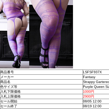
商品番号
LSFSF937X
メーカー
Fantasy
商品名
Strappy Gartere
色サイズ等
Purple Queen Si
入札下限価格
1000円
入札上限価格
2900円
セール開始
08/05 12:00
セール終了
08/19 12:00