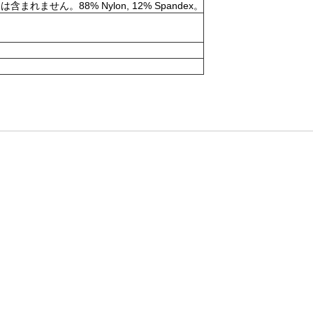
。88% Nylon, 12% Spandex。