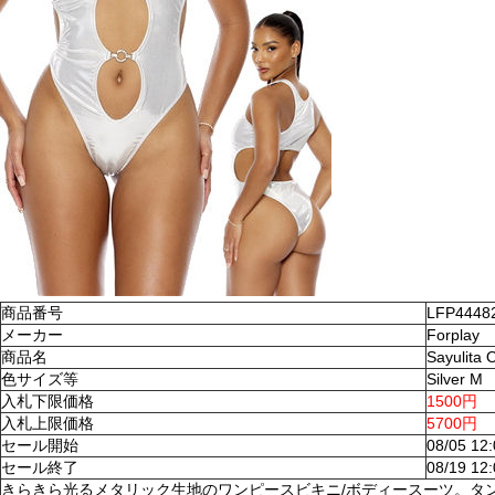
商品番号
LFP4448
メーカー
Forplay
商品名
Sayulita
色サイズ等
Silver M
入札下限価格
1500円
入札上限価格
5700円
セール開始
08/05 12
セール終了
08/19 12
きらきら光るメタリック生地のワンピースビキニ/ボディースーツ。タ