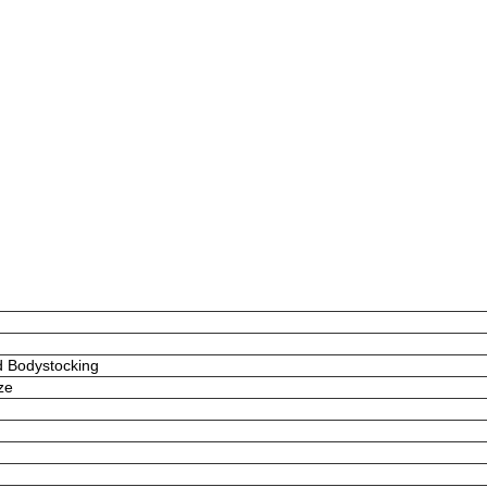
d Bodystocking
ze