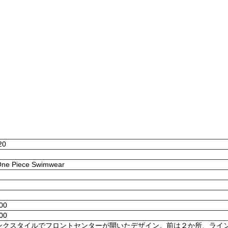
20
 One Piece Swimwear
:00
:00
ンクスタイルでフロントセンターが開いたデザイン。前は２か所、ライ