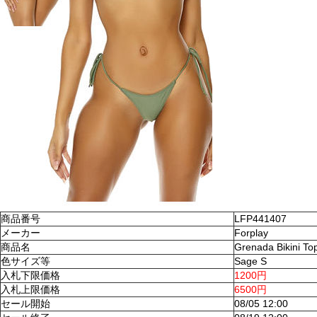
商品番号
LFP441407
メーカー
Forplay
商品名
Grenada Bikini To
色サイズ等
Sage S
入札下限価格
1200円
入札上限価格
6500円
セール開始
08/05 12:00