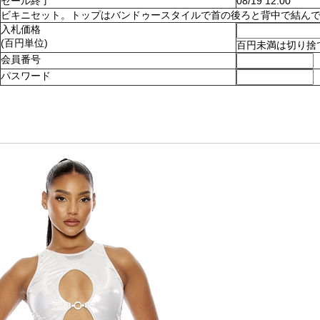
セール終了
08/19 12:00
ビキニセット。トップはバンドゥースタイルで首の後ろと背中で結んでとめます
入札価格
(百円単位)
百円未満は切り捨
会員番号
パスワード