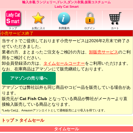
輸入水着,ランジェリー,ドレス,ダンス衣装,仮装コスチューム
Lady Cat Smart
トップ
お気に入り
利用案内
ログイン
カート
小売サービス終了
当サイトでご提供しております小売サービスは2026年2月末で終了さ
せていただきました。
業者の方、まとまったご注文をご検討の方は、
卸販売サービス
のご利
用をご検討ください。
卸会員登録済の方は、
タイムセールコーナー
をご利用いただけます。
なお、在庫商品はアマゾンにて販売継続しております。
アマゾンの売り場へ
アマゾンでは弊社以外も同じ商品やコピー品を販売している場合があ
ります。
販売元が
Cat Fish Club
となっている商品が弊社がメーカーより直
接輸入販売している商品となります。
*Lady Catは、Amazonアソシエイトとして適格販売により収入を得ています。
トップ
タイムセール
タイムセール