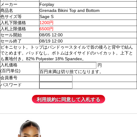
メーカー
Forplay
商品名
Grenada Bikini Top and Bottom
色サイズ等
Sage S
入札下限価格
1200円
入札上限価格
6500円
セール開始
08/05 12:00
セール終了
08/19 12:00
ビキニセット。トップはバンドゥースタイルで首の後ろと背中で結ん
でとめます。パッドなし。ボトムはタイサイドのハイカット。上下と
も裏地付き。82% Polyester 18% Spandex。
入札価格
円
(百円単位)
百円未満は切り捨てになります。
会員番号
パスワード