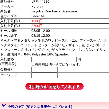
商品番号
LFP444820
メーカー
Forplay
商品名
Sayulita One Piece Swimwear
色サイズ等
Silver M
入札下限価格
1500円
入札上限価格
5700円
セール開始
08/05 12:00
セール終了
08/19 12:00
きらきら光るメタリック生地のワンピースビキニ/ボディースーツ。タ
ンクスタイルでフロントセンターが開いたデザイン。前は２か所、ラ
インストーン入りのリングでつながったデザイン。おしりはハイカッ
ト。裏地付き。84% Polyester 16% Spandex.
入札価格
円
(百円単位)
百円未満は切り捨てになります。
会員番号
パスワード
今後の予定 (変更となる場合もございます)