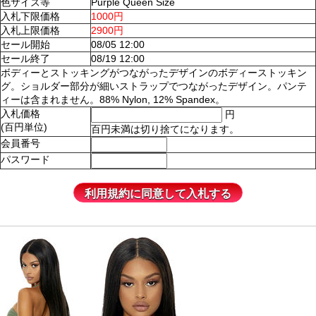
色サイズ等
Purple Queen Size
入札下限価格
1000円
入札上限価格
2900円
セール開始
08/05 12:00
セール終了
08/19 12:00
ボディーとストッキングがつながったデザインのボディーストッキン
グ。ショルダー部分が細いストラップでつながったデザイン。パンテ
ィーは含まれません。88% Nylon, 12% Spandex。
入札価格
円
(百円単位)
百円未満は切り捨てになります。
会員番号
パスワード