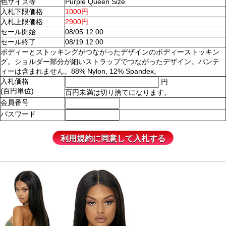
色サイズ等
Purple Queen Size
入札下限価格
1000円
入札上限価格
2900円
セール開始
08/05 12:00
セール終了
08/19 12:00
ボディーとストッキングがつながったデザインのボディーストッキン
グ。ショルダー部分が細いストラップでつながったデザイン。パンテ
ィーは含まれません。88% Nylon, 12% Spandex。
入札価格
円
(百円単位)
百円未満は切り捨てになります。
会員番号
パスワード