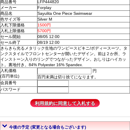
商品番号
LFP444820
メーカー
Forplay
商品名
Sayulita One Piece Swimwear
色サイズ等
Silver M
入札下限価格
1500円
入札上限価格
5700円
セール開始
08/05 12:00
セール終了
08/19 12:00
きらきら光るメタリック生地のワンピースビキニ/ボディースーツ。タ
ンクスタイルでフロントセンターが開いたデザイン。前は２か所、ラ
インストーン入りのリングでつながったデザイン。おしりはハイカッ
ト。裏地付き。84% Polyester 16% Spandex.
入札価格
円
(百円単位)
百円未満は切り捨てになります。
会員番号
パスワード
今後の予定 (変更となる場合もございます)