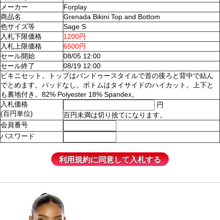
メーカー
Forplay
商品名
Grenada Bikini Top and Bottom
色サイズ等
Sage S
入札下限価格
1200円
入札上限価格
6500円
セール開始
08/05 12:00
セール終了
08/19 12:00
ビキニセット。トップはバンドゥースタイルで首の後ろと背中で結ん
でとめます。パッドなし。ボトムはタイサイドのハイカット。上下と
も裏地付き。82% Polyester 18% Spandex。
入札価格
円
(百円単位)
百円未満は切り捨てになります。
会員番号
パスワード