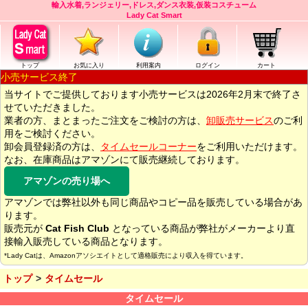
輸入水着,ランジェリー,ドレス,ダンス衣装,仮装コスチューム
Lady Cat Smart
トップ
お気に入り
利用案内
ログイン
カート
小売サービス終了
当サイトでご提供しております小売サービスは2026年2月末で終了さ
せていただきました。
業者の方、まとまったご注文をご検討の方は、
卸販売サービス
のご利
用をご検討ください。
卸会員登録済の方は、
タイムセールコーナー
をご利用いただけます。
なお、在庫商品はアマゾンにて販売継続しております。
アマゾンの売り場へ
アマゾンでは弊社以外も同じ商品やコピー品を販売している場合があ
ります。
販売元が
Cat Fish Club
となっている商品が弊社がメーカーより直
接輸入販売している商品となります。
*Lady Catは、Amazonアソシエイトとして適格販売により収入を得ています。
トップ
タイムセール
タイムセール