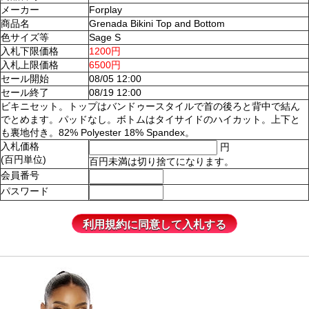
メーカー
Forplay
商品名
Grenada Bikini Top and Bottom
色サイズ等
Sage S
入札下限価格
1200円
入札上限価格
6500円
セール開始
08/05 12:00
セール終了
08/19 12:00
ビキニセット。トップはバンドゥースタイルで首の後ろと背中で結ん
でとめます。パッドなし。ボトムはタイサイドのハイカット。上下と
も裏地付き。82% Polyester 18% Spandex。
入札価格
円
(百円単位)
百円未満は切り捨てになります。
会員番号
パスワード