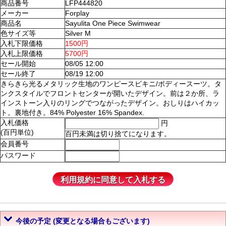
商品番号
LFP444820
メーカー
Forplay
商品名
Sayulita One Piece Swimwear
色サイズ等
Silver M
入札下限価格
1500円
入札上限価格
5700円
セール開始
08/05 12:00
セール終了
08/19 12:00
きらきら光るメタリック生地のワンピースビキニ/ボディースーツ。タ
ンクスタイルでフロントセンターが開いたデザイン。前は２か所、ラ
インストーン入りのリングでつながったデザイン。おしりはハイカッ
ト。裏地付き。84% Polyester 16% Spandex.
入札価格
円
(百円単位)
百円未満は切り捨てになります。
会員番号
パスワード
今後の予定 (変更となる場合もございます)