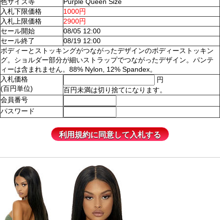
色サイズ等
Purple Queen Size
入札下限価格
1000円
入札上限価格
2900円
セール開始
08/05 12:00
セール終了
08/19 12:00
ボディーとストッキングがつながったデザインのボディーストッキン
グ。ショルダー部分が細いストラップでつながったデザイン。パンテ
ィーは含まれません。88% Nylon, 12% Spandex。
入札価格
円
(百円単位)
百円未満は切り捨てになります。
会員番号
パスワード