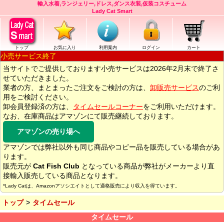
輸入水着,ランジェリー,ドレス,ダンス衣装,仮装コスチューム
Lady Cat Smart
トップ
お気に入り
利用案内
ログイン
カート
小売サービス終了
当サイトでご提供しております小売サービスは2026年2月末で終了さ
せていただきました。
業者の方、まとまったご注文をご検討の方は、
卸販売サービス
のご利
用をご検討ください。
卸会員登録済の方は、
タイムセールコーナー
をご利用いただけます。
なお、在庫商品はアマゾンにて販売継続しております。
アマゾンの売り場へ
アマゾンでは弊社以外も同じ商品やコピー品を販売している場合があ
ります。
販売元が
Cat Fish Club
となっている商品が弊社がメーカーより直
接輸入販売している商品となります。
*Lady Catは、Amazonアソシエイトとして適格販売により収入を得ています。
トップ
タイムセール
タイムセール