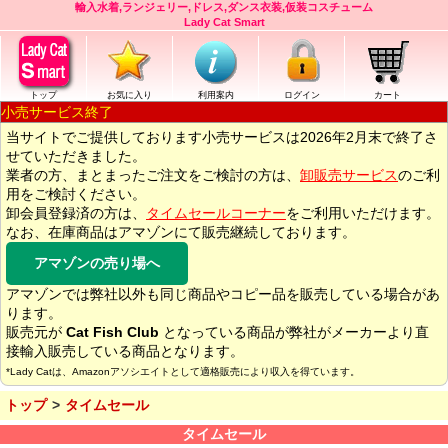
輸入水着,ランジェリー,ドレス,ダンス衣装,仮装コスチューム
Lady Cat Smart
トップ
お気に入り
利用案内
ログイン
カート
小売サービス終了
当サイトでご提供しております小売サービスは2026年2月末で終了さ
せていただきました。
業者の方、まとまったご注文をご検討の方は、
卸販売サービス
のご利
用をご検討ください。
卸会員登録済の方は、
タイムセールコーナー
をご利用いただけます。
なお、在庫商品はアマゾンにて販売継続しております。
アマゾンの売り場へ
アマゾンでは弊社以外も同じ商品やコピー品を販売している場合があ
ります。
販売元が
Cat Fish Club
となっている商品が弊社がメーカーより直
接輸入販売している商品となります。
*Lady Catは、Amazonアソシエイトとして適格販売により収入を得ています。
トップ
タイムセール
タイムセール