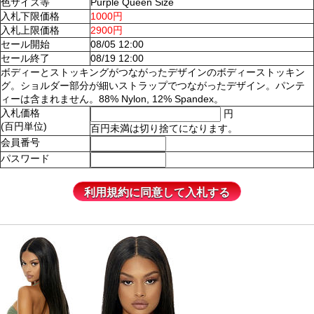
色サイズ等
Purple Queen Size
入札下限価格
1000円
入札上限価格
2900円
セール開始
08/05 12:00
セール終了
08/19 12:00
ボディーとストッキングがつながったデザインのボディーストッキン
グ。ショルダー部分が細いストラップでつながったデザイン。パンテ
ィーは含まれません。88% Nylon, 12% Spandex。
入札価格
円
(百円単位)
百円未満は切り捨てになります。
会員番号
パスワード