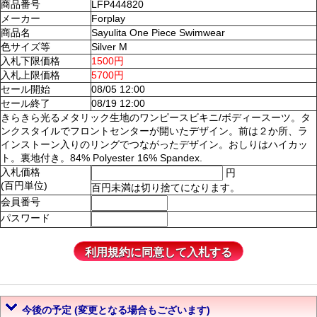
商品番号
LFP444820
メーカー
Forplay
商品名
Sayulita One Piece Swimwear
色サイズ等
Silver M
入札下限価格
1500円
入札上限価格
5700円
セール開始
08/05 12:00
セール終了
08/19 12:00
きらきら光るメタリック生地のワンピースビキニ/ボディースーツ。タ
ンクスタイルでフロントセンターが開いたデザイン。前は２か所、ラ
インストーン入りのリングでつながったデザイン。おしりはハイカッ
ト。裏地付き。84% Polyester 16% Spandex.
入札価格
円
(百円単位)
百円未満は切り捨てになります。
会員番号
パスワード
今後の予定 (変更となる場合もございます)