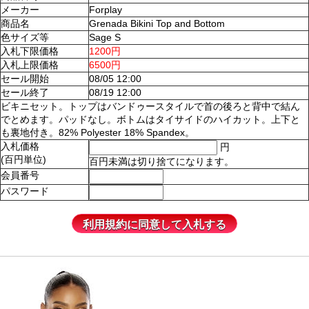
メーカー
Forplay
商品名
Grenada Bikini Top and Bottom
色サイズ等
Sage S
入札下限価格
1200円
入札上限価格
6500円
セール開始
08/05 12:00
セール終了
08/19 12:00
ビキニセット。トップはバンドゥースタイルで首の後ろと背中で結ん
でとめます。パッドなし。ボトムはタイサイドのハイカット。上下と
も裏地付き。82% Polyester 18% Spandex。
入札価格
円
(百円単位)
百円未満は切り捨てになります。
会員番号
パスワード