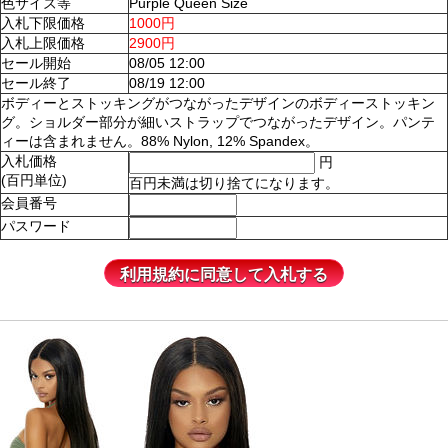
色サイズ等
Purple Queen Size
入札下限価格
1000円
入札上限価格
2900円
セール開始
08/05 12:00
セール終了
08/19 12:00
ボディーとストッキングがつながったデザインのボディーストッキン
グ。ショルダー部分が細いストラップでつながったデザイン。パンテ
ィーは含まれません。88% Nylon, 12% Spandex。
入札価格
円
(百円単位)
百円未満は切り捨てになります。
会員番号
パスワード