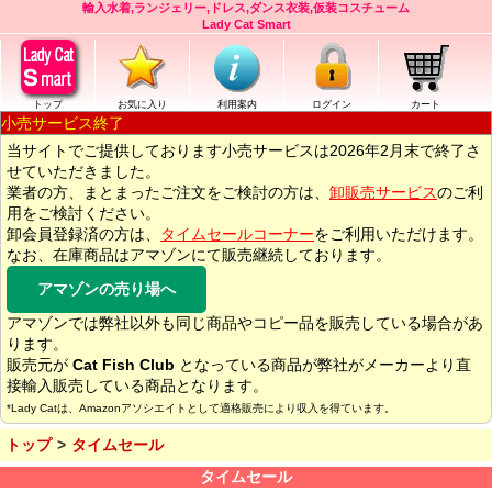
輸入水着,ランジェリー,ドレス,ダンス衣装,仮装コスチューム
Lady Cat Smart
トップ
お気に入り
利用案内
ログイン
カート
小売サービス終了
当サイトでご提供しております小売サービスは2026年2月末で終了さ
せていただきました。
業者の方、まとまったご注文をご検討の方は、
卸販売サービス
のご利
用をご検討ください。
卸会員登録済の方は、
タイムセールコーナー
をご利用いただけます。
なお、在庫商品はアマゾンにて販売継続しております。
アマゾンの売り場へ
アマゾンでは弊社以外も同じ商品やコピー品を販売している場合があ
ります。
販売元が
Cat Fish Club
となっている商品が弊社がメーカーより直
接輸入販売している商品となります。
*Lady Catは、Amazonアソシエイトとして適格販売により収入を得ています。
トップ
タイムセール
タイムセール