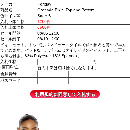
メーカー
Forplay
商品名
Grenada Bikini Top and Bottom
色サイズ等
Sage S
入札下限価格
1200円
入札上限価格
6500円
セール開始
08/05 12:00
セール終了
08/19 12:00
ビキニセット。トップはバンドゥースタイルで首の後ろと背中で結ん
でとめます。パッドなし。ボトムはタイサイドのハイカット。上下と
も裏地付き。82% Polyester 18% Spandex。
入札価格
円
(百円単位)
百円未満は切り捨てになります。
会員番号
パスワード