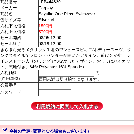
商品番号
LFP444820
メーカー
Forplay
商品名
Sayulita One Piece Swimwear
色サイズ等
Silver M
入札下限価格
1500円
入札上限価格
5700円
セール開始
08/05 12:00
セール終了
08/19 12:00
きらきら光るメタリック生地のワンピースビキニ/ボディースーツ。タ
ンクスタイルでフロントセンターが開いたデザイン。前は２か所、ラ
インストーン入りのリングでつながったデザイン。おしりはハイカッ
ト。裏地付き。84% Polyester 16% Spandex.
入札価格
円
(百円単位)
百円未満は切り捨てになります。
会員番号
パスワード
今後の予定 (変更となる場合もございます)