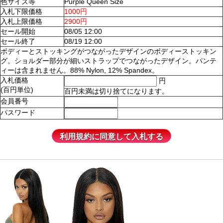
色サイズ等
Purple Queen Size
入札下限価格
1000円
入札上限価格
2900円
セール開始
08/05 12:00
セール終了
08/19 12:00
ボディーとストッキングがつながったデザインのボディーストッキン
グ。ショルダー部分が細いストラップでつながったデザイン。パンテ
ィーは含まれません。88% Nylon, 12% Spandex。
入札価格
円
(百円単位)
百円未満は切り捨てになります。
会員番号
パスワード