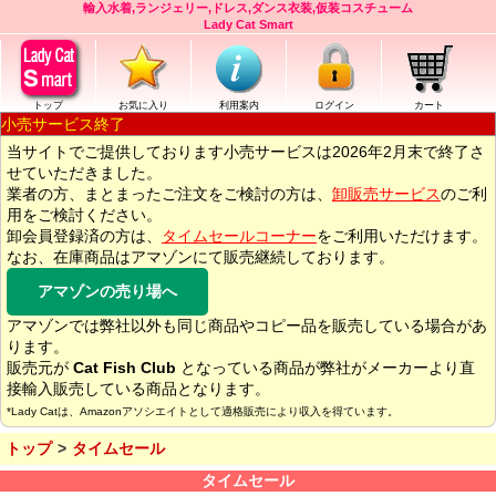
輸入水着,ランジェリー,ドレス,ダンス衣装,仮装コスチューム
Lady Cat Smart
トップ
お気に入り
利用案内
ログイン
カート
小売サービス終了
当サイトでご提供しております小売サービスは2026年2月末で終了さ
せていただきました。
業者の方、まとまったご注文をご検討の方は、
卸販売サービス
のご利
用をご検討ください。
卸会員登録済の方は、
タイムセールコーナー
をご利用いただけます。
なお、在庫商品はアマゾンにて販売継続しております。
アマゾンの売り場へ
アマゾンでは弊社以外も同じ商品やコピー品を販売している場合があ
ります。
販売元が
Cat Fish Club
となっている商品が弊社がメーカーより直
接輸入販売している商品となります。
*Lady Catは、Amazonアソシエイトとして適格販売により収入を得ています。
トップ
タイムセール
タイムセール