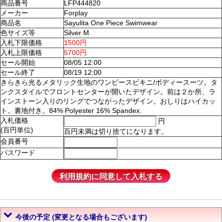
商品番号
LFP444820
メーカー
Forplay
商品名
Sayulita One Piece Swimwear
色サイズ等
Silver M
入札下限価格
1500円
入札上限価格
5700円
セール開始
08/05 12:00
セール終了
08/19 12:00
きらきら光るメタリック生地のワンピースビキニ/ボディースーツ。タ
ンクスタイルでフロントセンターが開いたデザイン。前は２か所、ラ
インストーン入りのリングでつながったデザイン。おしりはハイカッ
ト。裏地付き。84% Polyester 16% Spandex.
入札価格
円
(百円単位)
百円未満は切り捨てになります。
会員番号
パスワード
今後の予定 (変更となる場合もございます)