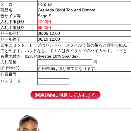
メーカー
Forplay
商品名
Grenada Bikini Top and Bottom
色サイズ等
Sage S
入札下限価格
1200円
入札上限価格
6500円
セール開始
08/05 12:00
セール終了
08/19 12:00
ビキニセット。トップはバンドゥースタイルで首の後ろと背中で結ん
でとめます。パッドなし。ボトムはタイサイドのハイカット。上下と
も裏地付き。82% Polyester 18% Spandex。
入札価格
円
(百円単位)
百円未満は切り捨てになります。
会員番号
パスワード