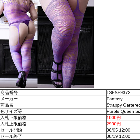
商品番号
LSFSF937X
メーカー
Fantasy
商品名
Strappy Gartere
色サイズ等
Purple Queen Si
入札下限価格
1000円
入札上限価格
2900円
セール開始
08/05 12:00
セール終了
08/19 12:00