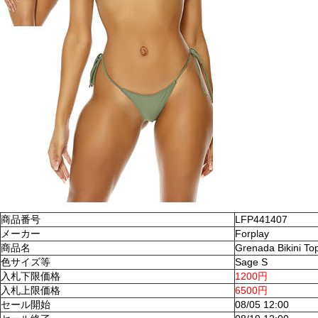
商品番号
LFP441407
メーカー
Forplay
商品名
Grenada Bikini To
色サイズ等
Sage S
入札下限価格
1200円
入札上限価格
6500円
セール開始
08/05 12:00