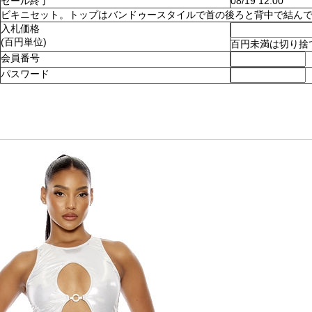
セール終了
08/19 12:00
ビキニセット。トップはバンドゥースタイルで首の後ろと背中で結んでとめます
入札価格
(百円単位)
百円未満は切り捨
会員番号
パスワード