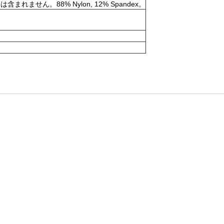
。88% Nylon, 12% Spandex。