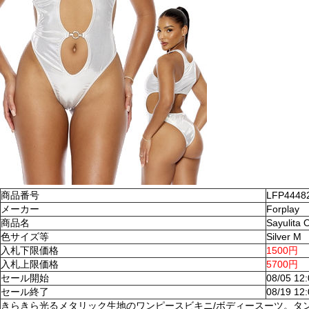
商品番号
LFP4448
メーカー
Forplay
商品名
Sayulita
色サイズ等
Silver M
入札下限価格
1500円
入札上限価格
5700円
セール開始
08/05 12
セール終了
08/19 12
きらきら光るメタリック生地のワンピースビキニ/ボディースーツ。タ