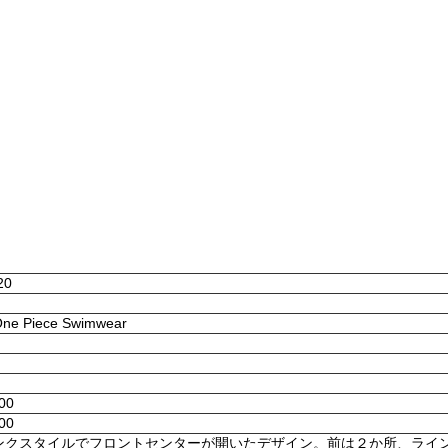
20
 One Piece Swimwear
:00
:00
ンクスタイルでフロントセンターが開いたデザイン。前は２か所、ライ