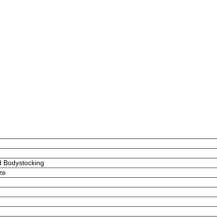
d Bodystocking
ze