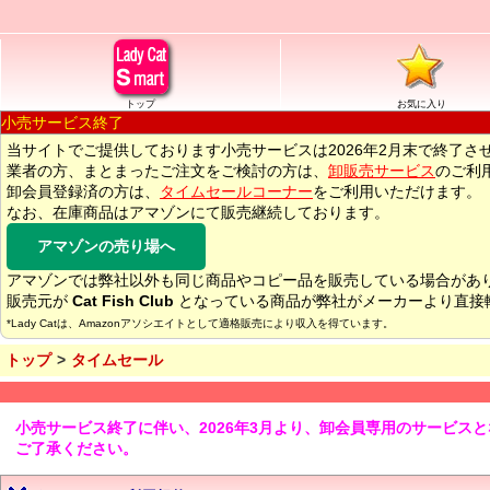
トップ
お気に入り
小売サービス終了
当サイトでご提供しております小売サービスは2026年2月末で終了さ
業者の方、まとまったご注文をご検討の方は、
卸販売サービス
のご利
卸会員登録済の方は、
タイムセールコーナー
をご利用いただけます。
なお、在庫商品はアマゾンにて販売継続しております。
アマゾンの売り場へ
アマゾンでは弊社以外も同じ商品やコピー品を販売している場合があ
販売元が
Cat Fish Club
となっている商品が弊社がメーカーより直接
*Lady Catは、Amazonアソシエイトとして適格販売により収入を得ています。
トップ
タイムセール
小売サービス終了に伴い、2026年3月より、卸会員専用のサービス
ご了承ください。